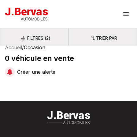
J.Bervas
Ouvr
FILTRES
(
2
)
TRIER PAR
Filtres
Trier par
Accueil
/
Occasion
0
véhicule
en vente
Créer une alerte