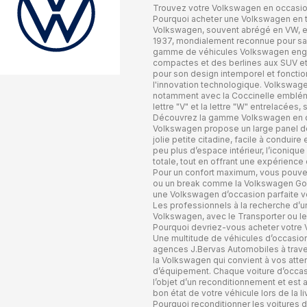
Trouvez votre Volkswagen en occasio
Pourquoi acheter une Volkswagen en t
Volkswagen, souvent abrégé en VW, 
1937, mondialement reconnue pour sa qu
gamme de véhicules Volkswagen englob
compactes et des berlines aux SUV et
pour son design intemporel et foncti
l'innovation technologique. Volkswagen
notamment avec la Coccinelle embléma
lettre "V" et la lettre "W" entrelacées, 
Découvrez la gamme Volkswagen en d
Volkswagen propose un large panel de
jolie petite citadine, facile à conduir
peu plus d’espace intérieur, l’iconiqu
totale, tout en offrant une expérienc
Pour un confort maximum, vous pouve
ou un break comme la Volkswagen Golf
une Volkswagen d’occasion parfaite v
Les professionnels à la recherche d’un
Volkswagen, avec le Transporter ou le 
Pourquoi devriez-vous acheter votre
Une multitude de véhicules d’occasio
agences J.Bervas Automobiles à traver
la Volkswagen qui convient à vos atte
d’équipement. Chaque voiture d’occas
l’objet d’un reconditionnement et est 
bon état de votre véhicule lors de la li
Pourquoi reconditionner les voitures d