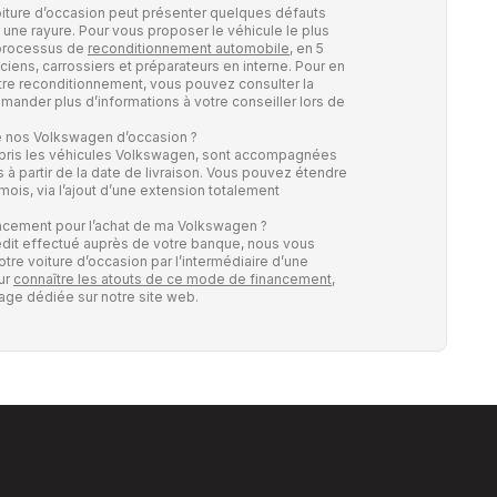
oiture d’occasion peut présenter quelques défauts
une rayure. Pour vous proposer le véhicule le plus
 processus de
reconditionnement automobile
, en 5
ciens, carrossiers et préparateurs en interne. Pour en
otre reconditionnement, vous pouvez consulter la
mander plus d’informations à votre conseiller lors de
e nos Volkswagen d’occasion ?
mpris les véhicules Volkswagen, sont accompagnées
 à partir de la date de livraison. Vous pouvez étendre
 mois, via l’ajout d’une extension totalement
ncement pour l’achat de ma Volkswagen ?
rédit effectué auprès de votre banque, nous vous
otre voiture d’occasion par l’intermédiaire d’une
our
connaître les atouts de ce mode de financement
,
page dédiée sur notre site web.