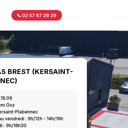
02 57 67 29 29
AS BREST (KERSAINT-
NEC)
.16.06
em Goz
rsaint-Plabennec
au vendredi : 9h/12h - 14h/19h
i : 9h/18h30