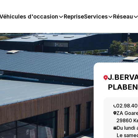
Véhicules d'occasion
Reprise
Services
Réseau
J.BERV
PLABEN
02.98.40
ZA Goar
29860 Ke
Du lundi 
Le samed