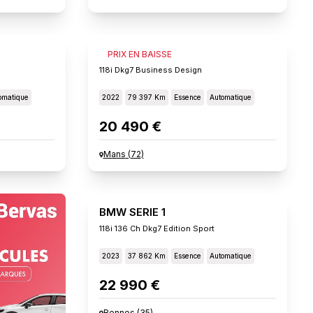
BMW SERIE 1
PRIX EN BAISSE
118i Dkg7 Business Design
omatique
2022
79 397 Km
Essence
Automatique
20 490 €
Mans
(
72
)
BMW SERIE 1
118i 136 Ch Dkg7 Edition Sport
2023
37 862 Km
Essence
Automatique
22 990 €
Rennes
(
35
)