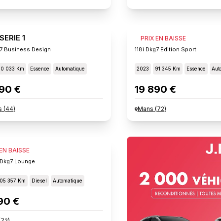
ERIE 1
BMW SERIE 1
PRIX EN BAISSE
g7 Business Design
118i Dkg7 Edition Sport
10 033 Km
Essence
Automatique
2023
91 345 Km
Essence
Aut
90 €
19 890 €
s
(
44
)
Mans
(
72
)
ERIE 1
 EN BAISSE
d Dkg7 Lounge
105 357 Km
Diesel
Automatique
90 €
(
72
)