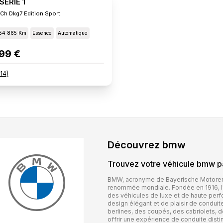
ERIE 1
 Ch Dkg7 Edition Sport
54 865 Km
Essence
Automatique
99 €
14
)
Découvrez
bmw
Trouvez votre véhicule
bmw
pa
BMW, acronyme de Bayerische Motoren
renommée mondiale. Fondée en 1916, l'e
des véhicules de luxe et de haute per
design élégant et de plaisir de condui
berlines, des coupés, des cabriolets, 
offrir une expérience de conduite disti