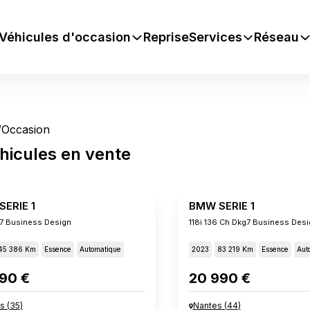
Véhicules d'occasion
Reprise
Services
Réseau
/
Occasion
hicules
en vente
ERIE 1
BMW SERIE 1
g7 Business Design
118i 136 Ch Dkg7 Business Desi
45 386 Km
Essence
Automatique
2023
83 219 Km
Essence
Aut
90 €
20 990 €
s
(
35
)
Nantes
(
44
)