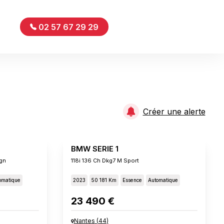
02 57 67 29 29
Créer une alerte
BMW SERIE 1
gn
118i 136 Ch Dkg7 M Sport
omatique
2023
50 181 Km
Essence
Automatique
23 490 €
Nantes
(
44
)