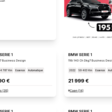
ERIE 1
BMW SERIE 1
g7 Business Design
118i 140 Ch Dkg7 Business Des
54 787 Km
Essence
Automatique
2022
59 403 Km
Essence
Aut
90 €
21 999 €
s
(
35
)
Caen
(
14
)
ERIE 1
BMW SERIE 1