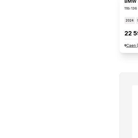
BMW S
118i 136
2024
22 5
Caen
(