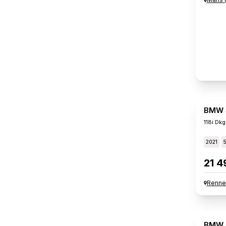
BMW S
118i Dk
2021
21 4
Renne
BMW S