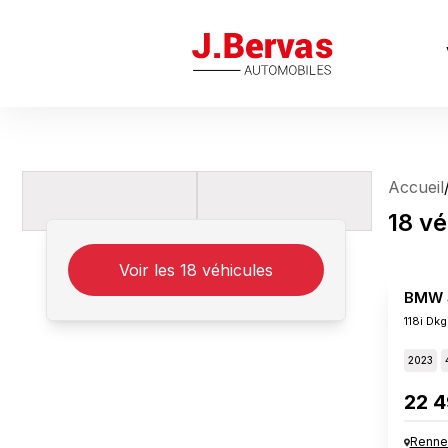
J.Bervas
Accueil
18
vé
Voir les
18
véhicules
BMW S
118i Dk
2023
22 4
Renne