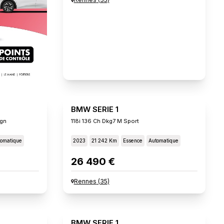
BMW SERIE 1
ign
118i 136 Ch Dkg7 M Sport
omatique
2023
21 242 Km
Essence
Automatique
26 490 €
Rennes
(
35
)
BMW SERIE 1