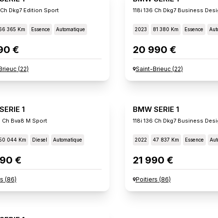
 Ch Dkg7 Edition Sport
118i 136 Ch Dkg7 Business Desi
66 365 Km
Essence
Automatique
2023
81 380 Km
Essence
Aut
90 €
20 990 €
Brieuc
(
22
)
Saint-Brieuc
(
22
)
ERIE 1
BMW SERIE 1
0 Ch Bva8 M Sport
118i 136 Ch Dkg7 Business Desi
50 044 Km
Diesel
Automatique
2022
47 837 Km
Essence
Aut
90 €
21 990 €
rs
(
86
)
Poitiers
(
86
)