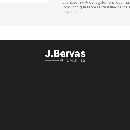
avancée. BMW est également reconnue p
logo iconique représentant une hélice s
l'aviation.