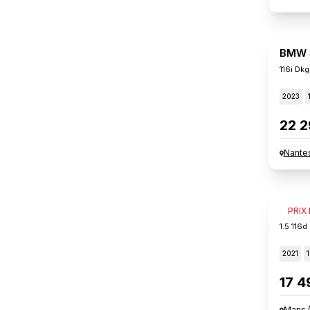
BMW S
116i Dk
2023
22 2
Nante
BMW S
PRIX
1.5 116
2021
17 4
Mans