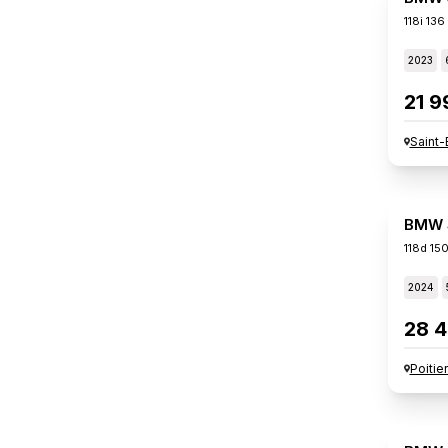
118i 136
2023
21 9
Saint-
BMW S
118d 15
2024
28 4
Poitie