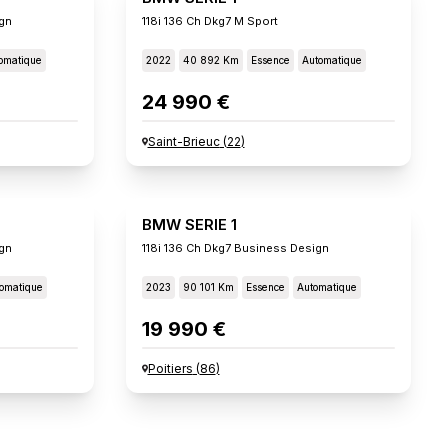
gn
118i 136 Ch Dkg7 M Sport
omatique
2022
40 892 Km
Essence
Automatique
24 990 €
Saint-Brieuc
(
22
)
BMW SERIE 1
gn
118i 136 Ch Dkg7 Business Design
omatique
2023
90 101 Km
Essence
Automatique
19 990 €
Poitiers
(
86
)