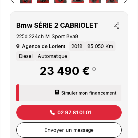
Bmw
SÉRIE 2 CABRIOLET
225d 224ch M Sport Bva8
Agence de Lorient
2018
85 050 Km
Diesel
Automatique
23 490 €
Simuler mon financement
02 97 81 01 01
Envoyer un message