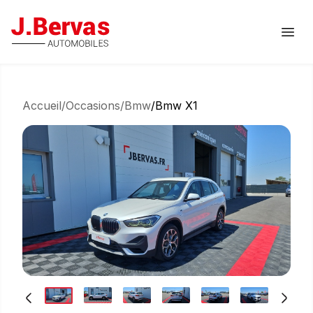
J.Bervas
Ouvr
Accueil
/
Occasions
/
Bmw
/
Bmw X1