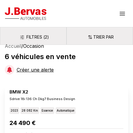
J.Bervas
Ouvr
FILTRES
(
2
)
TRIER PAR
Filtres
Trier par
Accueil
/
Occasion
6
véhicules
en vente
Créer une alerte
BMW X2
Sdrive 18i 136 Ch Dkg7 Business Design
2023
28 082 Km
Essence
Automatique
24 490 €