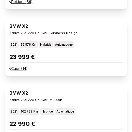
Poitiers
(
86
)
BMW X2
Xdrive 25e 220 Ch Bva6 Business Design
2021
52 578 Km
Hybride
Automatique
23 999 €
Caen
(
14
)
BMW X2
Xdrive 25e 220 Ch Bva6 M Sport
2021
102 739 Km
Hybride
Automatique
22 990 €