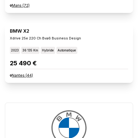
Mans
(
72
)
BMW X2
Xdrive 25e 220 Ch Bva6 Business Design
2023
36 135 Km
Hybride
Automatique
25 490 €
Nantes
(
44
)