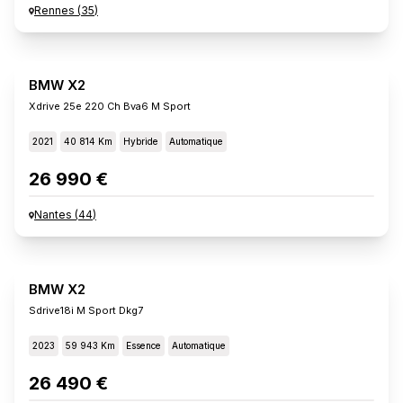
Rennes
(
35
)
BMW X2
Xdrive 25e 220 Ch Bva6 M Sport
2021
40 814 Km
Hybride
Automatique
26 990 €
Nantes
(
44
)
BMW X2
Sdrive18i M Sport Dkg7
2023
59 943 Km
Essence
Automatique
26 490 €