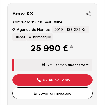
Bmw
X3
Xdrive20d 190ch Bva8 Xline
Agence de Nantes
2019
138 272 Km
Diesel
Automatique
25 990 €
Simuler mon financement
02 40 57 12 96
Envoyer un message