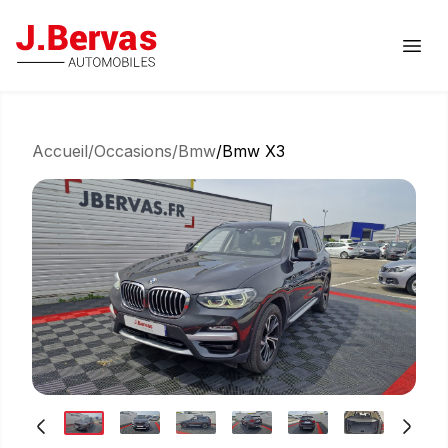
J.Bervas
Ouvr
Accueil
/
Occasions
/
Bmw
/
Bmw X3