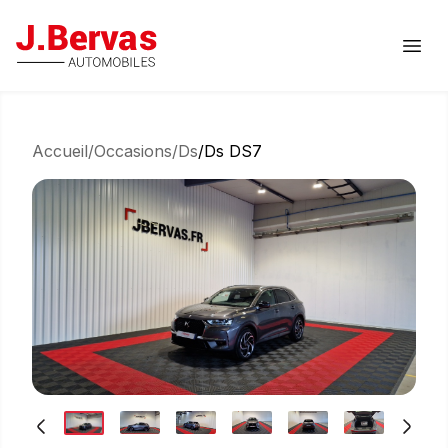
J.Bervas
Ouvr
Accueil
/
Occasions
/
Ds
/
Ds DS7