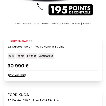
FORD KUGA
PRIX EN BAISSE
2.5 Duratec 180 Ch Fhev Powershift St-Line
2025
10 Km
Hybride
Automatique
30 990 €
Poitiers
(
86
)
FORD KUGA
2.5 Duratec 190 Ch Fhev E-Cvt Titanium