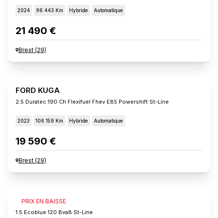
2024
96 443 Km
Hybride
Automatique
21 490 €
Brest
(
29
)
FORD KUGA
2.5 Duratec 190 Ch Flexifuel Fhev E85 Powershift St-Line
2023
106 159 Km
Hybride
Automatique
19 590 €
Brest
(
29
)
FORD KUGA
PRIX EN BAISSE
1.5 Ecoblue 120 Bva8 St-Line