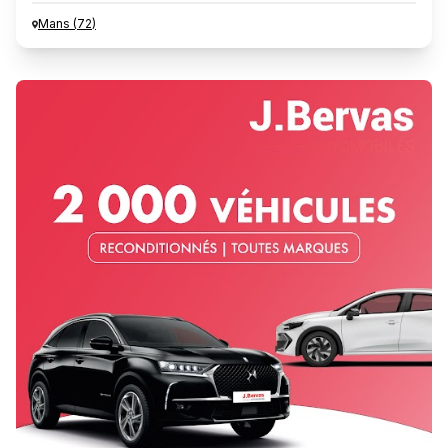
Mans
(
72
)