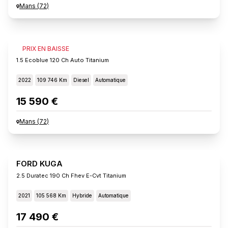
Mans
(
72
)
FORD KUGA
PRIX EN BAISSE
1.5 Ecoblue 120 Ch Auto Titanium
2022
109 746 Km
Diesel
Automatique
15 590 €
Mans
(
72
)
FORD KUGA
2.5 Duratec 190 Ch Fhev E-Cvt Titanium
2021
105 568 Km
Hybride
Automatique
17 490 €