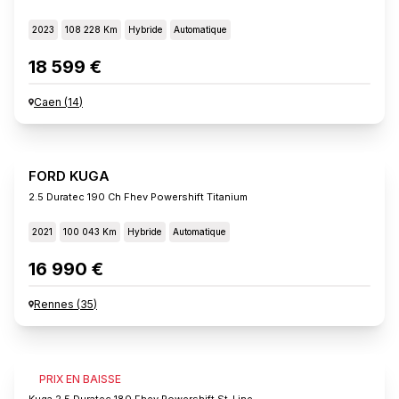
2023
108 228 Km
Hybride
Automatique
18 599 €
Caen
(
14
)
FORD KUGA
2.5 Duratec 190 Ch Fhev Powershift Titanium
2021
100 043 Km
Hybride
Automatique
16 990 €
Rennes
(
35
)
FORD KUGA
PRIX EN BAISSE
Kuga 2.5 Duratec 180 Fhev Powershift St-Line