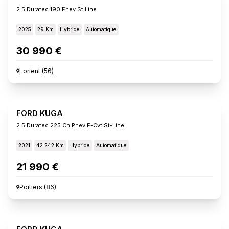
2.5 Duratec 190 Fhev St Line
2025
29 Km
Hybride
Automatique
30 990 €
Lorient
(
56
)
FORD KUGA
2.5 Duratec 225 Ch Phev E-Cvt St-Line
2021
42 242 Km
Hybride
Automatique
21 990 €
Poitiers
(
86
)