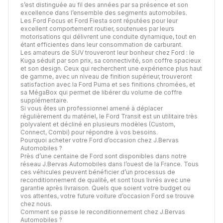
s’est distinguée au fil des années par sa présence et son
excellence dans l’ensemble des segments automobiles.
Les Ford Focus et Ford Fiesta sont réputées pour leur
excellent comportement routier, soutenues par leurs
motorisations qui délivrent une conduite dynamique, tout en
étant efficientes dans leur consommation de carburant.
Les amateurs de SUV trouveront leur bonheur chez Ford : le
Kuga séduit par son prix, sa connectivité, son coffre spacieux
et son design. Ceux qui recherchent une expérience plus haut
de gamme, avec un niveau de finition supérieur, trouveront
satisfaction avec la Ford Puma et ses finitions chromées, et
sa MégaBox qui permet de libérer du volume de coffre
supplémentaire.
Si vous êtes un professionnel amené à déplacer
régulièrement du matériel, le Ford Transit est un utilitaire très
polyvalent et décliné en plusieurs modèles (Custom,
Connect, Combi) pour répondre à vos besoins.
Pourquoi acheter votre Ford d’occasion chez J.Bervas
Automobiles ?
Près d’une centaine de Ford sont disponibles dans notre
réseau J.Bervas Automobiles dans l’ouest de la France. Tous
ces véhicules peuvent bénéficier d’un processus de
reconditionnement de qualité, et sont tous livrés avec une
garantie après livraison. Quels que soient votre budget ou
vos attentes, votre future voiture d’occasion Ford se trouve
chez nous.
Comment se passe le reconditionnement chez J.Bervas
Automobiles ?