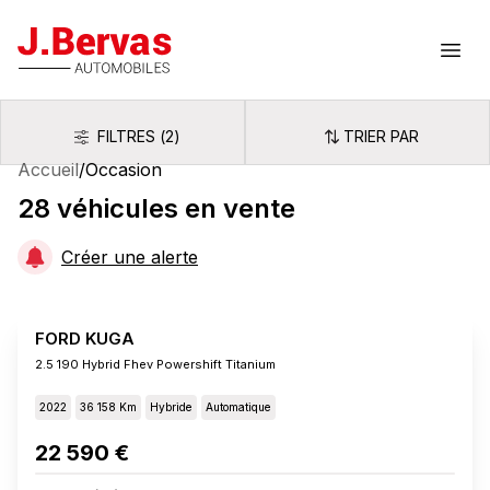
J.Bervas
Ouvr
FILTRES
(
2
)
TRIER PAR
Filtres
Trier par
Accueil
/
Occasion
28
véhicules
en vente
Créer une alerte
FORD KUGA
2.5 190 Hybrid Fhev Powershift Titanium
2022
36 158 Km
Hybride
Automatique
22 590 €