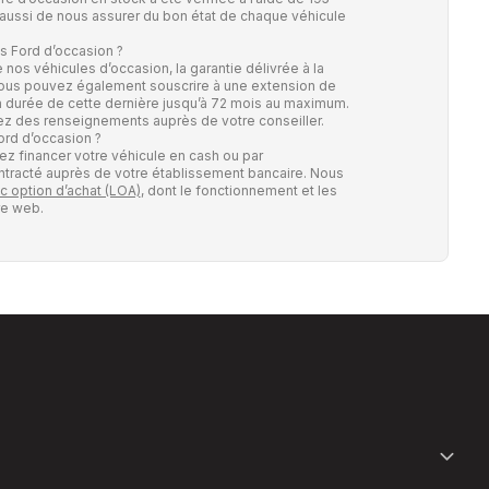
 aussi de nous assurer du bon état de chaque véhicule
os Ford d’occasion ?
 nos véhicules d’occasion, la garantie délivrée à la
 Vous pouvez également souscrire à une extension de
 la durée de cette dernière jusqu’à 72 mois au maximum.
z des renseignements auprès de votre conseiller.
ord d’occasion ?
z financer votre véhicule en cash ou par
contracté auprès de votre établissement bancaire. Nous
c option d’achat (LOA)
, dont le fonctionnement et les
re web.