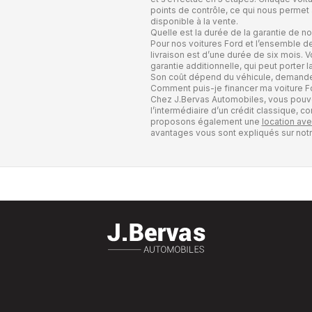
points de contrôle, ce qui nous permet
disponible à la vente.
Quelle est la durée de la garantie de n
Pour nos voitures Ford et l’ensemble de
livraison est d’une durée de six mois.
garantie additionnelle, qui peut porter
Son coût dépend du véhicule, demande
Comment puis-je financer ma voiture F
Chez J.Bervas Automobiles, vous pouve
l’intermédiaire d’un crédit classique, 
proposons également une
location ave
avantages vous sont expliqués sur not