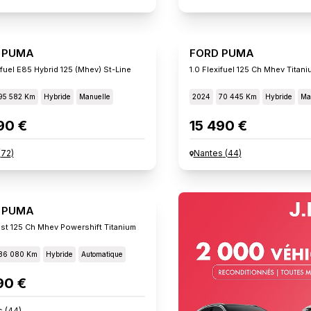
 PUMA
FORD PUMA
ifuel E85 Hybrid 125 (mhev) St-Line
1.0 Flexifuel 125 Ch Mhev Titani
95 582 Km
Hybride
Manuelle
2024
70 445 Km
Hybride
Ma
90 €
15 490 €
(
72
)
Nantes
(
44
)
 PUMA
t 125 Ch Mhev Powershift Titanium
86 080 Km
Hybride
Automatique
90 €
s
(
44
)