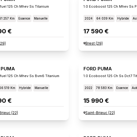
ifuel 125 Ch Mhev Ss Titanium
61 257 Km
Essence
Manuelle
2024
64 039 Km
Hybride
Au
90 €
17 590 €
29
)
Brest
(
29
)
 PUMA
FORD PUMA
xifuel 125 Ch Mhev Ss Bvm6 Titanium
1.0 Ecoboost 125 Ch Ss Dct7 Ti
66 519 Km
Hybride
Manuelle
2022
78 583 Km
Essence
Aut
90 €
15 990 €
Brieuc
(
22
)
Saint-Brieuc
(
22
)