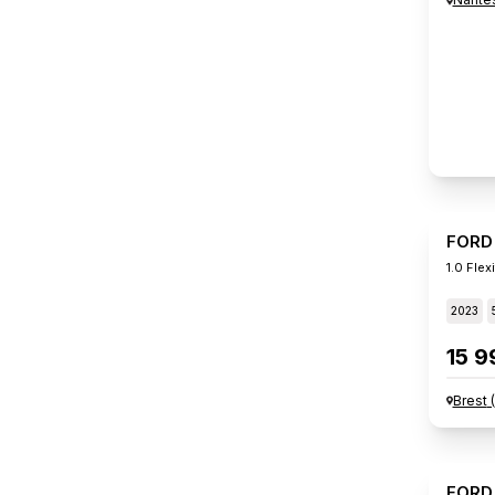
FORD
1.0 Fle
2023
15 9
Brest
(
FORD