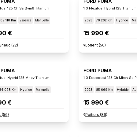
 PUMA
FORD PUMA
ifuel 125 Ch Ss Bvm6 Titanium
1.0 Flexifuel Hybrid 125 Titanium
109 110 Km
Essence
Manuelle
2023
70 202 Km
Hybride
Man
90 €
15 990 €
Brieuc
(
22
)
Lorient
(
56
)
 PUMA
FORD PUMA
ifuel Hybrid 125 Mhev Titanium
64 098 Km
Hybride
Manuelle
2023
85 669 Km
Hybride
Au
90 €
15 990 €
t
(
56
)
Poitiers
(
86
)