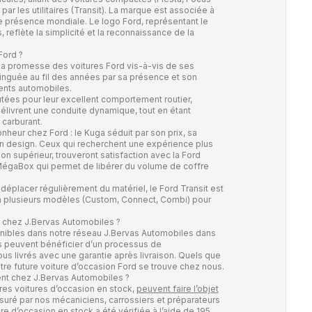
r les utilitaires (Transit). La marque est associée à
 présence mondiale. Le logo Ford, représentant le
reflète la simplicité et la reconnaissance de la
Ford ?
t la promesse des voitures Ford vis-à-vis de ses
tinguée au fil des années par sa présence et son
nts automobiles.
utées pour leur excellent comportement routier,
élivrent une conduite dynamique, tout en étant
carburant.
heur chez Ford : le Kuga séduit par son prix, sa
on design. Ceux qui recherchent une expérience plus
on supérieur, trouveront satisfaction avec la Ford
MégaBox qui permet de libérer du volume de coffre
éplacer régulièrement du matériel, le Ford Transit est
é en plusieurs modèles (Custom, Connect, Combi) pour
n chez J.Bervas Automobiles ?
onibles dans notre réseau J.Bervas Automobiles dans
es peuvent bénéficier d’un processus de
ous livrés avec une garantie après livraison. Quels que
tre future voiture d’occasion Ford se trouve chez nous.
t chez J.Bervas Automobiles ?
res voitures d’occasion en stock,
peuvent faire l’objet
assuré par nos mécaniciens, carrossiers et préparateurs
e d’occasion en stock a été vérifiée à l’aide de 195