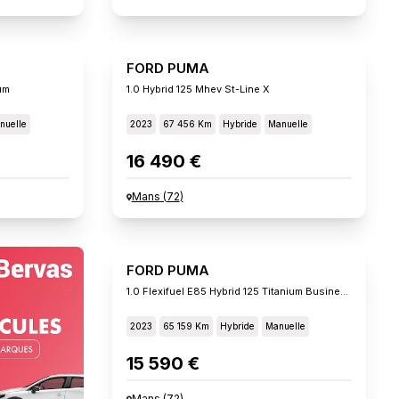
FORD PUMA
um
1.0 Hybrid 125 Mhev St-Line X
nuelle
2023
67 456 Km
Hybride
Manuelle
16 490 €
Mans
(
72
)
FORD PUMA
1.0 Flexifuel E85 Hybrid 125 Titanium Business
2023
65 159 Km
Hybride
Manuelle
15 590 €
Mans
(
72
)