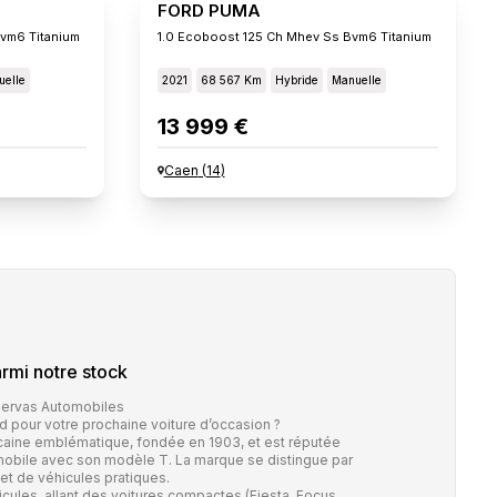
FORD PUMA
vm6 Titanium
1.0 Ecoboost 125 Ch Mhev Ss Bvm6 Titanium
elle
2021
68 567 Km
Hybride
Manuelle
13 999 €
Caen
(
14
)
rmi notre stock
Bervas Automobiles
 pour votre prochaine voiture d’occasion ?
aine emblématique, fondée en 1903, et est réputée
tomobile avec son modèle T. La marque se distingue par
 et de véhicules pratiques.
ules, allant des voitures compactes (Fiesta, Focus