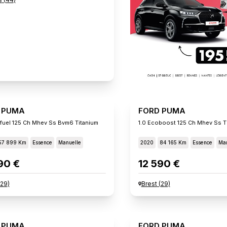
 PUMA
FORD PUMA
xifuel 125 Ch Mhev Ss Bvm6 Titanium
1.0 Ecoboost 125 Ch Mhev Ss T
57 899 Km
Essence
Manuelle
2020
84 165 Km
Essence
Man
90 €
12 590 €
29
)
Brest
(
29
)
 PUMA
FORD PUMA