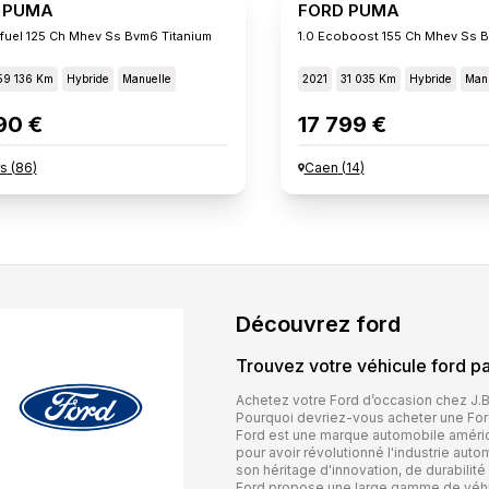
 PUMA
FORD PUMA
xifuel 125 Ch Mhev Ss Bvm6 Titanium
1.0 Ecoboost 155 Ch Mhev Ss B
59 136 Km
Hybride
Manuelle
2021
31 035 Km
Hybride
Manu
90 €
17 799 €
rs
(
86
)
Caen
(
14
)
Découvrez
ford
Trouvez votre véhicule
ford
pa
Achetez votre Ford d’occasion chez J.
Pourquoi devriez-vous acheter une Ford
Ford est une marque automobile améric
pour avoir révolutionné l'industrie au
son héritage d'innovation, de durabilité
Ford propose une large gamme de véhic