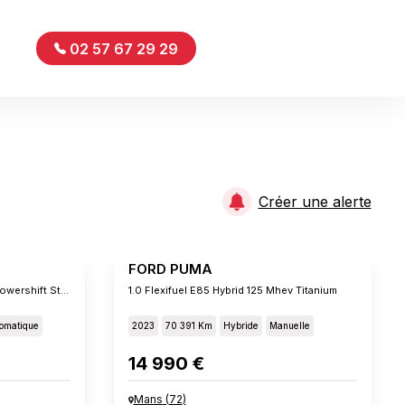
02 57 67 29 29
Créer une alerte
FORD PUMA
1.0 Ecoboost 125 Ch Mhev Ss Powershift St-Line
1.0 Flexifuel E85 Hybrid 125 Mhev Titanium
omatique
2023
70 391 Km
Hybride
Manuelle
14 990 €
Mans
(
72
)