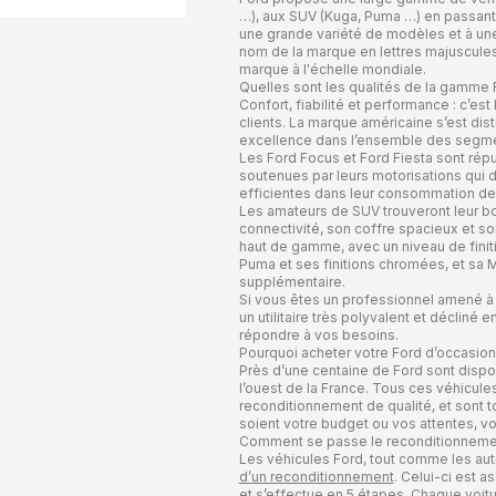
…), aux SUV (Kuga, Puma …) en passant pa
une grande variété de modèles et à une
nom de la marque en lettres majuscules, 
marque à l'échelle mondiale.
Quelles sont les qualités de la gamme 
Confort, fiabilité et performance : c’es
clients. La marque américaine s’est dis
excellence dans l’ensemble des segme
Les Ford Focus et Ford Fiesta sont rép
soutenues par leurs motorisations qui d
efficientes dans leur consommation de 
Les amateurs de SUV trouveront leur bon
connectivité, son coffre spacieux et s
haut de gamme, avec un niveau de finiti
Puma et ses finitions chromées, et sa 
supplémentaire.
Si vous êtes un professionnel amené à d
un utilitaire très polyvalent et déclin
répondre à vos besoins.
Pourquoi acheter votre Ford d’occasio
Près d’une centaine de Ford sont disp
l’ouest de la France. Tous ces véhicul
reconditionnement de qualité, et sont t
soient votre budget ou vos attentes, vo
Comment se passe le reconditionnemen
Les véhicules Ford, tout comme les aut
d’un reconditionnement
. Celui-ci est 
et s’effectue en 5 étapes. Chaque voitur