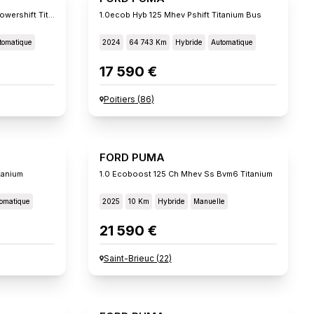
1.0 Ecoboost 125 Ch Mhev Ss Powershift Titanium
1.0ecob Hyb 125 Mhev Pshift Titanium Bus
tomatique
2024
64 743 Km
Hybride
Automatique
17 590 €
Poitiers
(
86
)
FORD PUMA
tanium
1.0 Ecoboost 125 Ch Mhev Ss Bvm6 Titanium
omatique
2025
10 Km
Hybride
Manuelle
21 590 €
Saint-Brieuc
(
22
)