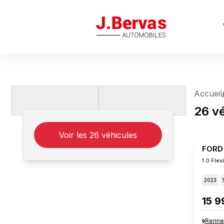
J.Bervas
Accueil
26
v
Voir les
26
véhicules
FORD
1.0 Fle
2023
15 9
Renne