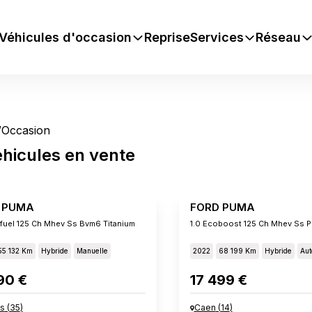
Véhicules d'occasion
Reprise
Services
Réseau
/
Occasion
éhicules
en vente
 PUMA
FORD PUMA
xifuel 125 Ch Mhev Ss Bvm6 Titanium
55 132 Km
Hybride
Manuelle
2022
68 199 Km
Hybride
Aut
90 €
17 499 €
s
(
35
)
Caen
(
14
)