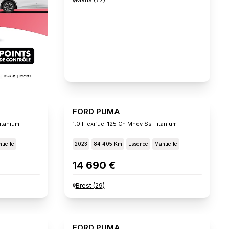
FORD PUMA
itanium
1.0 Flexifuel 125 Ch Mhev Ss Titanium
uelle
2023
84 405 Km
Essence
Manuelle
14 690 €
Brest
(
29
)
FORD PUMA