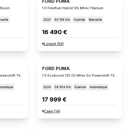
FORD PUMA
 Busin.
1.0 Flexifuel Hybrid 125 Mhev Titanium
uelle
2023
46 158 Km
Hybride
Manuelle
16 490 €
Lorient
(
56
)
FORD PUMA
1.0 Ecoboost 125 Ch Mhev Ss Powershift Titanium
1.0 Ecoboost 125 Ch Mhev Ss Powershift Titanium
tomatique
2024
58 954 Km
Essence
Automatique
17 999 €
Caen
(
14
)