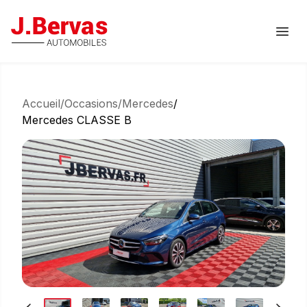
J.Bervas
Ouvr
Accueil
/
Occasions
/
Mercedes
/
Mercedes CLASSE B