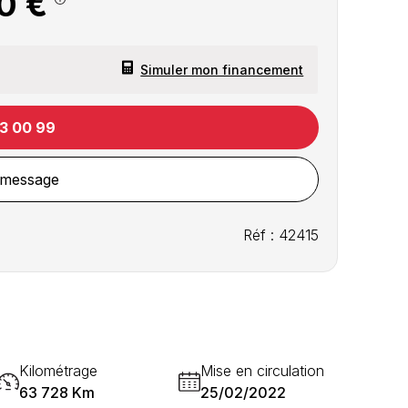
0 €
Simuler mon financement
13 00 99
 message
Réf : 42415
Kilométrage
Mise en circulation
63 728 Km
25/02/2022