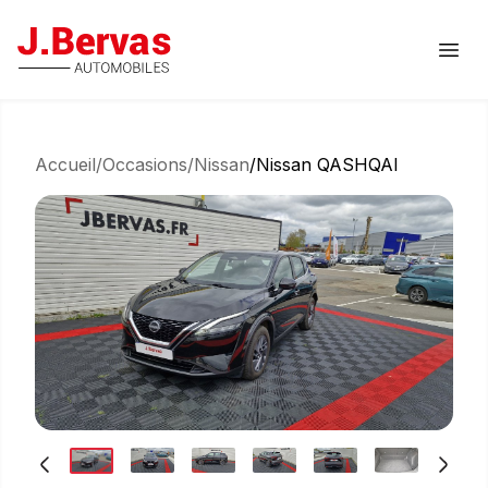
J.Bervas
Ouvr
Accueil
/
Occasions
/
Nissan
/
Nissan QASHQAI