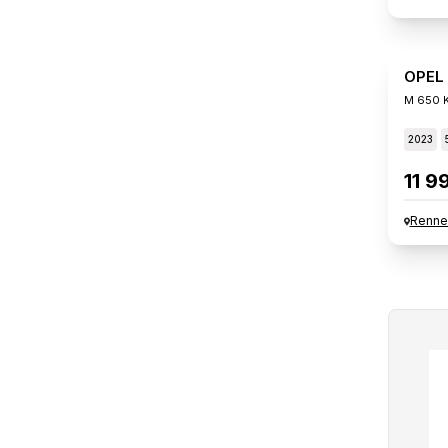
OPEL
M 650 K
2023
11 9
Renne