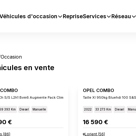
Véhicules d'occasion
Reprise
Services
Réseau
/
Occasion
icules
en vente
 COMBO
OPEL COMBO
 Ch S/s L2h1 Bvm6 Augmente Pack Clim
Taille Xl 950kg Bluehdi 100 S&
69 393 Km
Diesel
Manuelle
2022
33 273 Km
Diesel
Manu
90 €
16 590 €
rs
(
86
)
Lorient
(
56
)