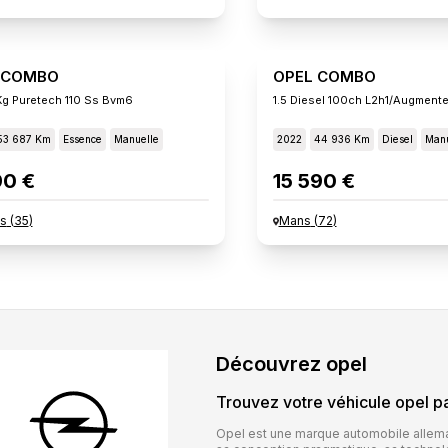
 COMBO
OPEL COMBO
g Puretech 110 Ss Bvm6
53 687 Km
Essence
Manuelle
2022
44 936 Km
Diesel
Manu
90 €
15 590 €
s
(
35
)
Mans
(
72
)
Découvrez
opel
Trouvez votre véhicule
opel
pa
Opel est une marque automobile allema