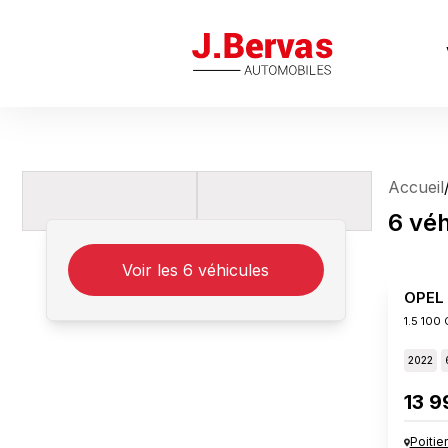
J.Bervas
Accueil
6
véh
Voir les
6
véhicules
OPEL
1.5 100
2022
13 9
Poitie