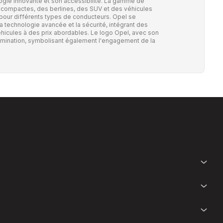
ogie innovante et son accessibilité. La gamme de
compactes, des berlines, des SUV et des véhicules
ns pour différents types de conducteurs. Opel se
 technologie avancée et la sécurité, intégrant des
hicules à des prix abordables. Le logo Opel, avec son
'illumination, symbolisant également l'engagement de la
.