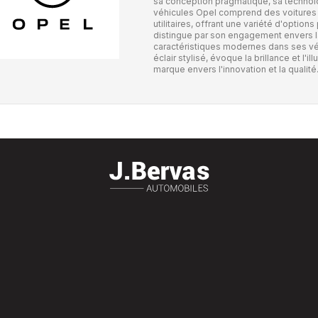
sa conception pragmatique, sa technol
véhicules Opel comprend des voitures 
utilitaires, offrant une variété d'optio
distingue par son engagement envers la
caractéristiques modernes dans ses vé
éclair stylisé, évoque la brillance et l
marque envers l'innovation et la qualité