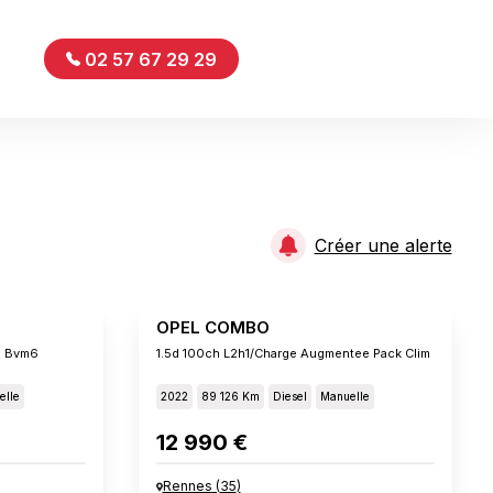
02 57 67 29 29
Créer une alerte
OPEL COMBO
s Bvm6
1.5d 100ch L2h1/charge Augmentee Pack Clim
elle
2022
89 126 Km
Diesel
Manuelle
12 990 €
Rennes
(
35
)