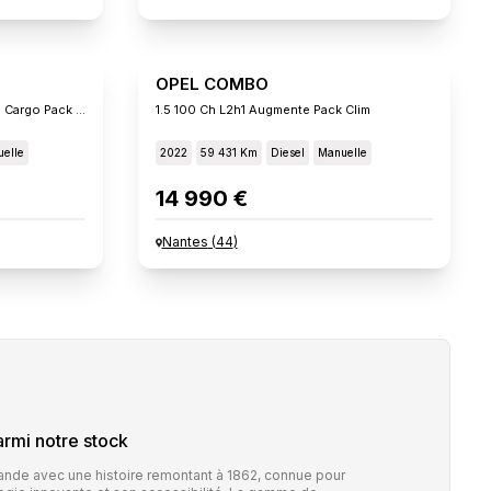
OPEL COMBO
1.5 Diesel 100ch L2h1/augmente Cargo Pack Clim
1.5 100 Ch L2h1 Augmente Pack Clim
elle
2022
59 431 Km
Diesel
Manuelle
14 990 €
Nantes
(
44
)
rmi notre stock
nde avec une histoire remontant à 1862, connue pour