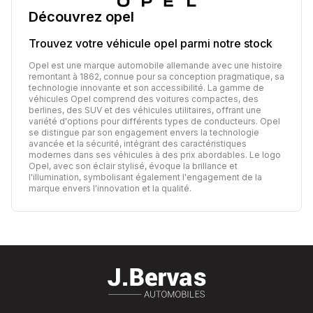
Découvrez
opel
Trouvez votre véhicule
opel
parmi notre stock
Opel est une marque automobile allemande avec une histoire
remontant à 1862, connue pour sa conception pragmatique, sa
technologie innovante et son accessibilité. La gamme de
véhicules Opel comprend des voitures compactes, des
berlines, des SUV et des véhicules utilitaires, offrant une
variété d'options pour différents types de conducteurs. Opel
se distingue par son engagement envers la technologie
avancée et la sécurité, intégrant des caractéristiques
modernes dans ses véhicules à des prix abordables. Le logo
Opel, avec son éclair stylisé, évoque la brillance et
l'illumination, symbolisant également l'engagement de la
marque envers l'innovation et la qualité.