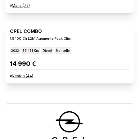
Mans
(
72
)
OPEL COMBO
1.5 100 Ch L2h1 Augmente Pack Clim
2022
59 431 Km
Diesel
Manuelle
14 990 €
Nantes
(
44
)