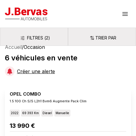
J.Bervas
Ouvr
FILTRES
(
2
)
TRIER PAR
Filtres
Trier par
Accueil
/
Occasion
6
véhicules
en vente
Créer une alerte
OPEL COMBO
1.5 100 Ch S/s L2h1 Bvm6 Augmente Pack Clim
2022
69 393 Km
Diesel
Manuelle
13 990 €