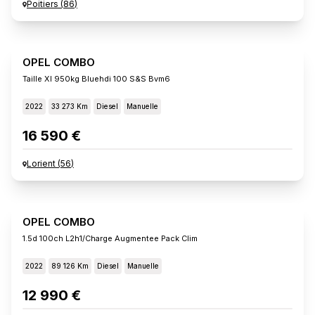
Poitiers
(
86
)
OPEL COMBO
Taille Xl 950kg Bluehdi 100 S&s Bvm6
2022
33 273 Km
Diesel
Manuelle
16 590 €
Lorient
(
56
)
OPEL COMBO
1.5d 100ch L2h1/charge Augmentee Pack Clim
2022
89 126 Km
Diesel
Manuelle
12 990 €