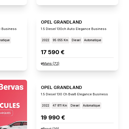
OPEL GRANDLAND
e Business
1.5 Diesel 130ch Auto Elegance Business
matique
2022
95 055 Km
Diesel
Automatique
17 590 €
Mans
(
72
)
OPEL GRANDLAND
1.5 Diesel 130 Ch Bva8 Elegance Business
2022
47 811 Km
Diesel
Automatique
19 990 €
Brest
(
29
)