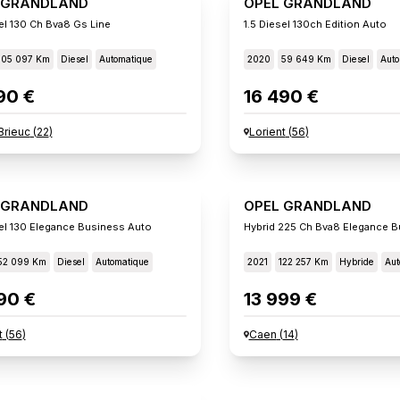
 GRANDLAND
OPEL GRANDLAND
sel 130 Ch Bva8 Gs Line
1.5 Diesel 130ch Edition Auto
105 097 Km
Diesel
Automatique
2020
59 649 Km
Diesel
Auto
90 €
16 490 €
Brieuc
(
22
)
Lorient
(
56
)
 GRANDLAND
OPEL GRANDLAND
sel 130 Elegance Business Auto
Hybrid 225 Ch Bva8 Elegance 
52 099 Km
Diesel
Automatique
2021
122 257 Km
Hybride
Aut
90 €
13 999 €
t
(
56
)
Caen
(
14
)