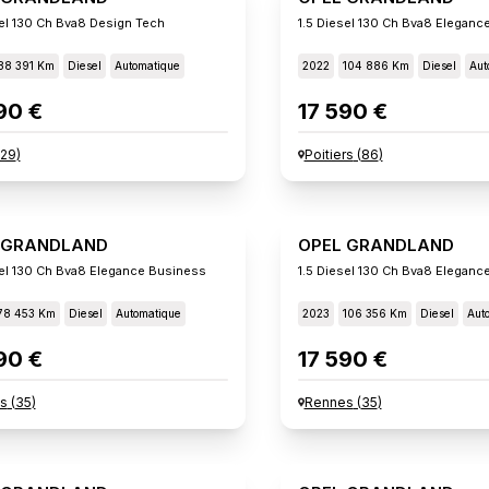
sel 130 Ch Bva8 Design Tech
1.5 Diesel 130 Ch Bva8 Eleganc
88 391 Km
Diesel
Automatique
2022
104 886 Km
Diesel
Aut
90 €
17 590 €
29
)
Poitiers
(
86
)
 GRANDLAND
OPEL GRANDLAND
sel 130 Ch Bva8 Elegance Business
1.5 Diesel 130 Ch Bva8 Eleganc
78 453 Km
Diesel
Automatique
2023
106 356 Km
Diesel
Aut
90 €
17 590 €
s
(
35
)
Rennes
(
35
)