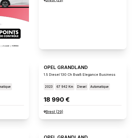
OPEL GRANDLAND
1.5 Diesel 130 Ch Bva8 Elegance Business
matique
2023
67 942 Km
Diesel
Automatique
18 990 €
Brest
(
29
)
OPEL GRANDLAND