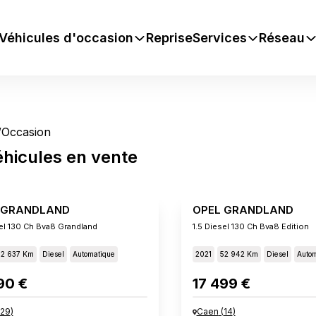
Véhicules d'occasion
Reprise
Services
Réseau
/
Occasion
éhicules
en vente
 GRANDLAND
OPEL GRANDLAND
sel 130 Ch Bva8 Grandland
1.5 Diesel 130 Ch Bva8 Edition
52 637 Km
Diesel
Automatique
2021
52 942 Km
Diesel
Autom
90 €
17 499 €
29
)
Caen
(
14
)