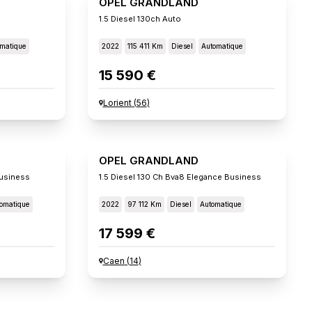
OPEL GRANDLAND
1.5 Diesel 130ch Auto
matique
2022
115 411 Km
Diesel
Automatique
15 590 €
Lorient
(
56
)
OPEL GRANDLAND
Business
1.5 Diesel 130 Ch Bva8 Elegance Business
omatique
2022
97 112 Km
Diesel
Automatique
17 599 €
Caen
(
14
)