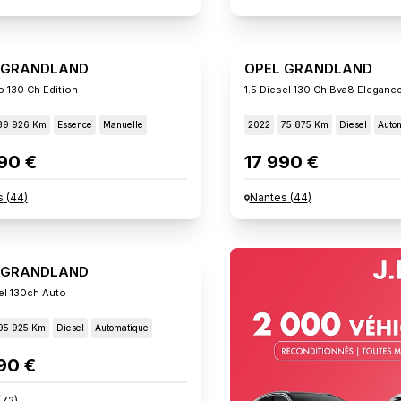
 GRANDLAND
OPEL GRANDLAND
o 130 Ch Edition
1.5 Diesel 130 Ch Bva8 Eleganc
89 926 Km
Essence
Manuelle
2022
75 875 Km
Diesel
Auto
90 €
17 990 €
s
(
44
)
Nantes
(
44
)
 GRANDLAND
sel 130ch Auto
95 925 Km
Diesel
Automatique
90 €
(
72
)