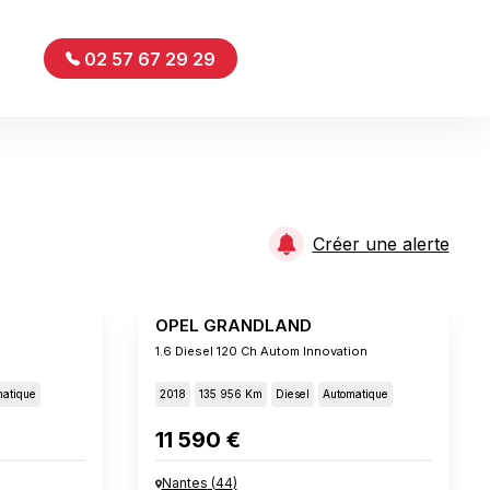
02 57 67 29 29
Créer une alerte
OPEL GRANDLAND
1.6 Diesel 120 Ch Autom Innovation
atique
2018
135 956 Km
Diesel
Automatique
11 590 €
Nantes
(
44
)