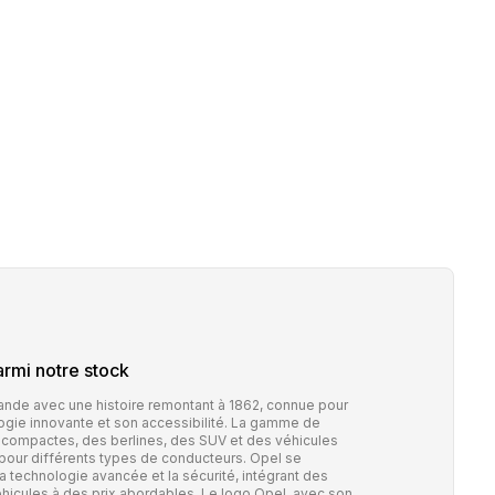
rmi notre stock
nde avec une histoire remontant à 1862, connue pour
ogie innovante et son accessibilité. La gamme de
compactes, des berlines, des SUV et des véhicules
ns pour différents types de conducteurs. Opel se
 technologie avancée et la sécurité, intégrant des
hicules à des prix abordables. Le logo Opel, avec son