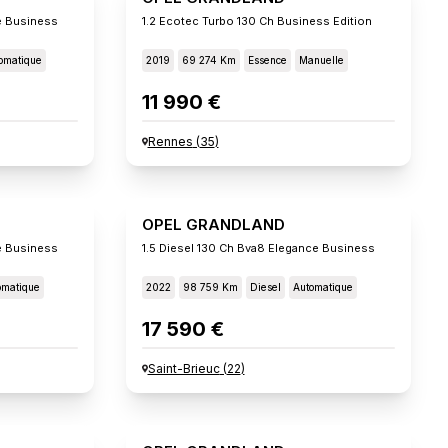
e Business
1.2 Ecotec Turbo 130 Ch Business Edition
omatique
2019
69 274 Km
Essence
Manuelle
11 990 €
Rennes
(
35
)
OPEL GRANDLAND
e Business
1.5 Diesel 130 Ch Bva8 Elegance Business
omatique
2022
98 759 Km
Diesel
Automatique
17 590 €
Saint-Brieuc
(
22
)