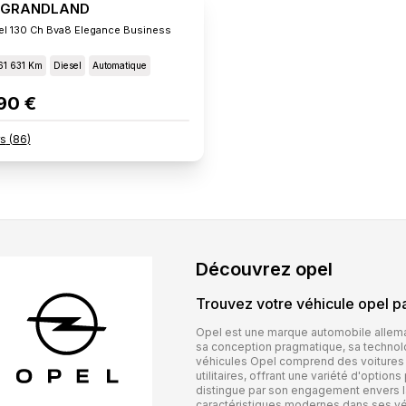
 GRANDLAND
sel 130 Ch Bva8 Elegance Business
61 631 Km
Diesel
Automatique
90 €
rs
(
86
)
Découvrez
opel
Trouvez votre véhicule
opel
pa
Opel est une marque automobile allema
sa conception pragmatique, sa technol
véhicules Opel comprend des voitures 
utilitaires, offrant une variété d'optio
distingue par son engagement envers la
caractéristiques modernes dans ses vé