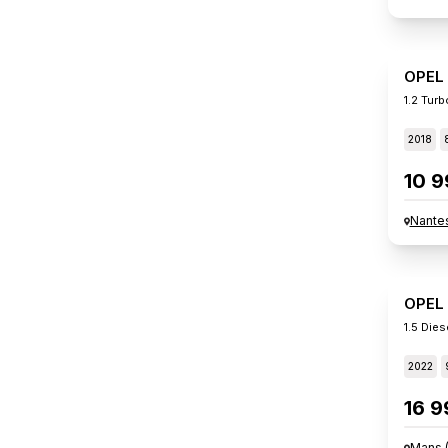
OPEL
1.2 Turb
2018
10 9
Nante
OPEL
1.5 Die
2022
16 9
Mans