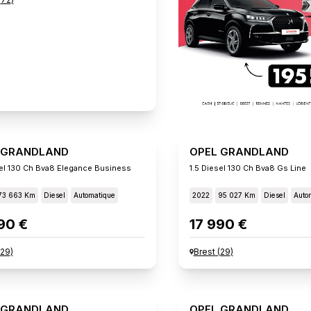
 GRANDLAND
OPEL GRANDLAND
sel 130 Ch Bva8 Elegance Business
1.5 Diesel 130 Ch Bva8 Gs Line
73 663 Km
Diesel
Automatique
2022
95 027 Km
Diesel
Auto
90 €
17 990 €
29
)
Brest
(
29
)
 GRANDLAND
OPEL GRANDLAND