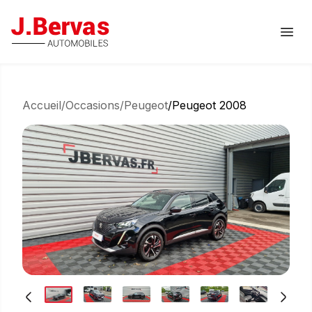
J.Bervas
Ouvr
Accueil
/
Occasions
/
Peugeot
/
Peugeot 2008