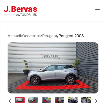
J.Bervas
Ouvr
Accueil
/
Occasions
/
Peugeot
/
Peugeot 2008