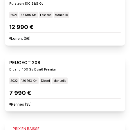
Puretech 100 S&s Gt
2021
63 506 Km
Essence
Manuelle
12 990 €
Lorient
(
56
)
PEUGEOT 208
Bluehdi 100 Ss Bvm6 Premium
2022
120 163 Km
Diesel
Manuelle
7 990 €
Rennes
(
35
)
PEUGEOT 208
PRIX EN BAISSE