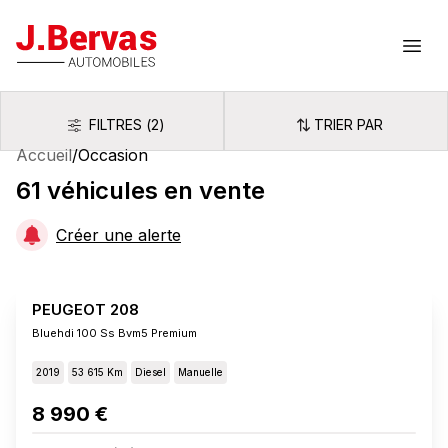
J.Bervas
Ouvr
FILTRES
(
2
)
TRIER PAR
Filtres
Trier par
Accueil
/
Occasion
61
véhicules
en vente
Créer une alerte
PEUGEOT 208
Bluehdi 100 Ss Bvm5 Premium
2019
53 615 Km
Diesel
Manuelle
8 990 €