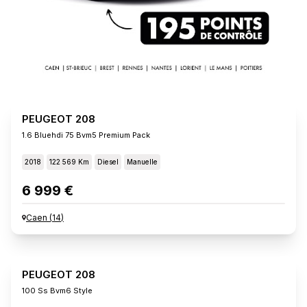
PEUGEOT 208
1.6 Bluehdi 75 Bvm5 Premium Pack
2018
122 569 Km
Diesel
Manuelle
6 999 €
Caen
(
14
)
PEUGEOT 208
100 Ss Bvm6 Style