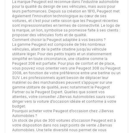
La marque Peugeot est reconnue dans l’industrie automobile
pour la qualité du design de ses véhicules, mais aussi pour
leurs performances. Depuis sa création en 1810, Peugeot met
également l’innovation technologique au cœur de ses
voitures, et c’est pour cette raison que les Peugeot récentes
sont impressionnantes en termes de connectivité. Le logo de
la marque, un lion, symbolise sa promesse faite à ses clients :
proposer des véhicules forts et de qualité.
Comment choisir la Peugeot adaptée à vos besoins ?
La gamme Peugeot est composée de très nombreux
véhicules, allant de la petite citadine jusqu’au véhicule
utilitaire léger. Pour des petits trajets et un stationnement
simplifié en toute circonstance, une citadine comme la
Peugeot 208 est parfaite. Pour plus de confort et de place,
vous pouvez vous orienter vers une Peugeot 308 ou Peugeot
2008, en fonction de votre préférence entre une berline ou un
SUV. Les professionnels ayant besoin de déplacer leur
matériel ou des marchandises peuvent s’appuyer sur une
gamme utilitaire de qualité, avec notamment le Peugeot
Partner ou le Peugeot Expert. Quelles que soient vos
attentes, votre conseiller J.Bervas Automobiles saura vous
diriger vers la voiture d’occasion idéale et conforme à votre
budget.
Pourquoi acheter votre Peugeot d’occasion chez J.Bervas
Automobiles ?
Un stock de plus de 300 voitures d’occasion Peugeot est à
votre disposition dans nos sept points de vente J.Bervas
Automobiles. Une telle diversité nous permet de vous