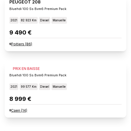
PEUGEOT 208
Bluehdi 100 Ss Bvm6 Premium Pack
2021
82 923 Km
Diesel
Manuelle
9 490 €
Poitiers
(
86
)
PEUGEOT 208
PRIX EN BAISSE
Bluehdi 100 Ss Bvm6 Premium Pack
2021
99 577 Km
Diesel
Manuelle
8 999 €
Caen
(
14
)