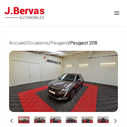
J.Bervas
Ouvr
Accueil
/
Occasions
/
Peugeot
/
Peugeot 208