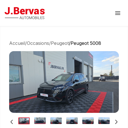
J.Bervas
Ouvr
Accueil
/
Occasions
/
Peugeot
/
Peugeot 5008