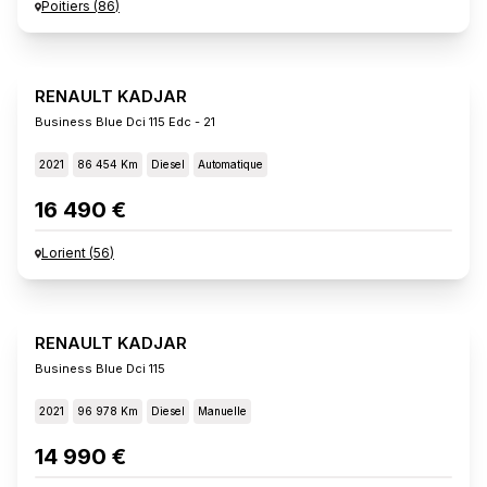
Poitiers
(
86
)
RENAULT KADJAR
Business Blue Dci 115 Edc - 21
2021
86 454 Km
Diesel
Automatique
16 490 €
Lorient
(
56
)
RENAULT KADJAR
Business Blue Dci 115
2021
96 978 Km
Diesel
Manuelle
14 990 €