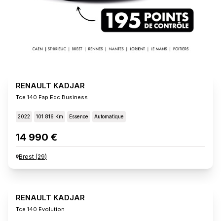
RENAULT KADJAR
Tce 140 Fap Edc Business
2022
101 816 Km
Essence
Automatique
14 990 €
Brest
(
29
)
RENAULT KADJAR
Tce 140 Evolution