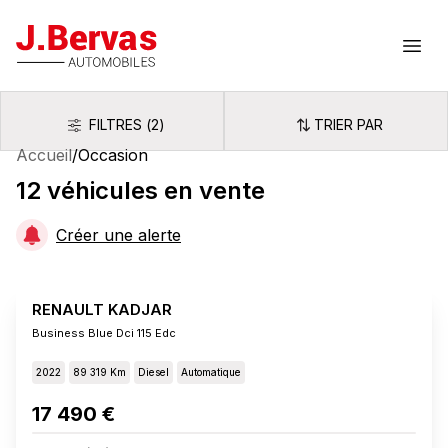
J.Bervas
Ouvr
FILTRES
(
2
)
TRIER PAR
Filtres
Trier par
Accueil
/
Occasion
12
véhicules
en vente
Créer une alerte
RENAULT KADJAR
Business Blue Dci 115 Edc
2022
89 319 Km
Diesel
Automatique
17 490 €