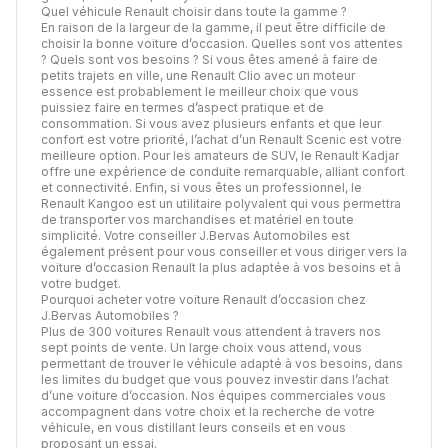
Quel véhicule Renault choisir dans toute la gamme ?
En raison de la largeur de la gamme, il peut être difficile de
choisir la bonne voiture d’occasion. Quelles sont vos attentes
? Quels sont vos besoins ? Si vous êtes amené à faire de
petits trajets en ville, une Renault Clio avec un moteur
essence est probablement le meilleur choix que vous
puissiez faire en termes d’aspect pratique et de
consommation. Si vous avez plusieurs enfants et que leur
confort est votre priorité, l’achat d’un Renault Scenic est votre
meilleure option. Pour les amateurs de SUV, le Renault Kadjar
offre une expérience de conduite remarquable, alliant confort
et connectivité. Enfin, si vous êtes un professionnel, le
Renault Kangoo est un utilitaire polyvalent qui vous permettra
de transporter vos marchandises et matériel en toute
simplicité. Votre conseiller J.Bervas Automobiles est
également présent pour vous conseiller et vous diriger vers la
voiture d’occasion Renault la plus adaptée à vos besoins et à
votre budget.
Pourquoi acheter votre voiture Renault d’occasion chez
J.Bervas Automobiles ?
Plus de 300 voitures Renault vous attendent à travers nos
sept points de vente. Un large choix vous attend, vous
permettant de trouver le véhicule adapté à vos besoins, dans
les limites du budget que vous pouvez investir dans l’achat
d’une voiture d’occasion. Nos équipes commerciales vous
accompagnent dans votre choix et la recherche de votre
véhicule, en vous distillant leurs conseils et en vous
proposant un essai.