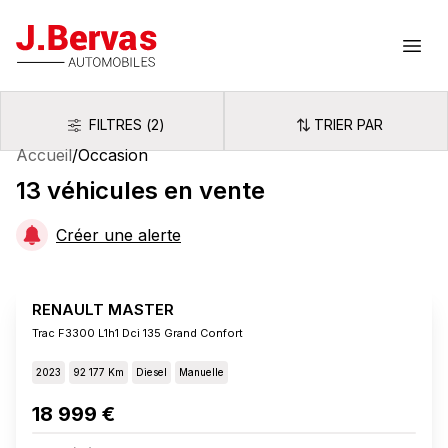
J.Bervas
Ouvr
FILTRES
(
2
)
TRIER PAR
Filtres
Trier par
Accueil
/
Occasion
13
véhicules
en vente
Créer une alerte
RENAULT MASTER
Trac F3300 L1h1 Dci 135 Grand Confort
2023
92 177 Km
Diesel
Manuelle
18 999 €