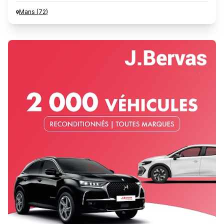
Mans
(
72
)