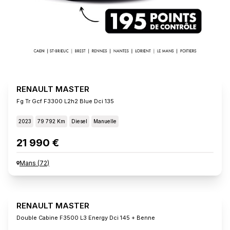
RENAULT MASTER
Fg Tr Gcf F3300 L2h2 Blue Dci 135
2023
79 792 Km
Diesel
Manuelle
21 990 €
Mans
(
72
)
RENAULT MASTER
Double Cabine F3500 L3 Energy Dci 145 + Benne