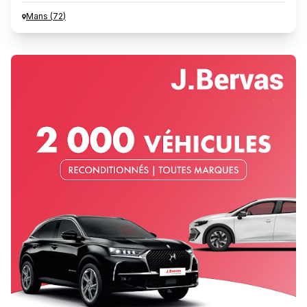
Mans
(
72
)