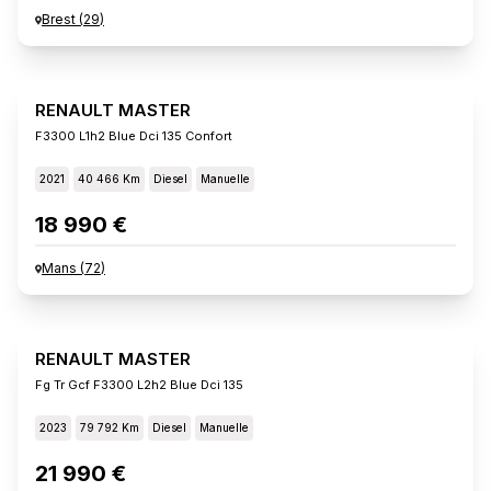
Brest
(
29
)
RENAULT MASTER
F3300 L1h2 Blue Dci 135 Confort
2021
40 466 Km
Diesel
Manuelle
18 990 €
Mans
(
72
)
RENAULT MASTER
Fg Tr Gcf F3300 L2h2 Blue Dci 135
2023
79 792 Km
Diesel
Manuelle
21 990 €