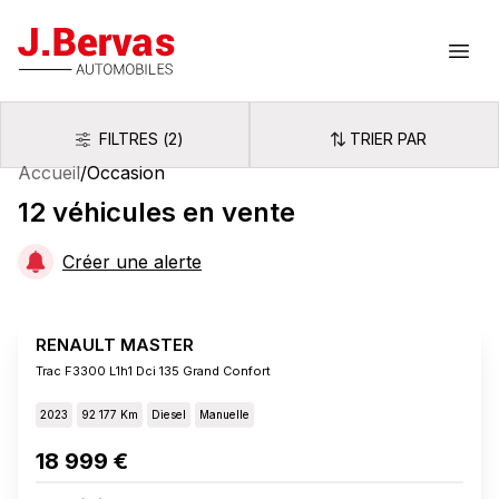
J.Bervas
Ouvr
FILTRES
(
2
)
TRIER PAR
Filtres
Trier par
Accueil
/
Occasion
12
véhicules
en vente
Créer une alerte
RENAULT MASTER
Trac F3300 L1h1 Dci 135 Grand Confort
2023
92 177 Km
Diesel
Manuelle
18 999 €