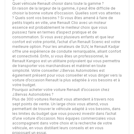
Quel véhicule Renault choisir dans toute la gamme ?
En raison de la largeur de la gamme, il peut être difficile de
choisir la bonne voiture d’occasion. Quelles sont vos attentes
? Quels sont vos besoins ? Si vous êtes amené à faire de
petits trajets en ville, une Renault Clio avec un moteur
essence est probablement le meilleur choix que vous
puissiez faire en termes d’aspect pratique et de
consommation. Si vous avez plusieurs enfants et que leur
confort est votre priorité, l’achat d’un Renault Scenic est votre
meilleure option. Pour les amateurs de SUV, le Renault Kadjar
offre une expérience de conduite remarquable, alliant confort
et connectivité. Enfin, si vous êtes un professionnel, le
Renault Kangoo est un utilitaire polyvalent qui vous permettra
de transporter vos marchandises et matériel en toute
simplicité. Votre conseiller J.Bervas Automobiles est
également présent pour vous conseiller et vous diriger vers la
voiture d’occasion Renault la plus adaptée à vos besoins et à
votre budget.
Pourquoi acheter votre voiture Renault d’occasion chez
J.Bervas Automobiles ?
Plus de 300 voitures Renault vous attendent à travers nos
sept points de vente. Un large choix vous attend, vous
permettant de trouver le véhicule adapté à vos besoins, dans
les limites du budget que vous pouvez investir dans l’achat
d’une voiture d’occasion. Nos équipes commerciales vous
accompagnent dans votre choix et la recherche de votre
véhicule, en vous distillant leurs conseils et en vous
proposant un essai.