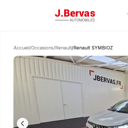
J.Bervas
Accueil
/
Occasions
/
Renault
/
Renault SYMBIOZ