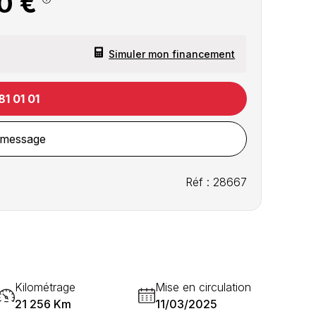
0 €
Simuler mon financement
81 01 01
 message
Réf : 28667
Kilométrage
Mise en circulation
21 256 Km
11/03/2025