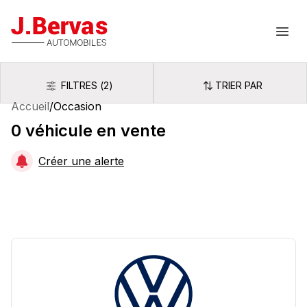
J.Bervas
Ouvr
FILTRES
(
2
)
TRIER PAR
Filtres
Trier par
Accueil
/
Occasion
0
véhicule
en vente
Créer une alerte