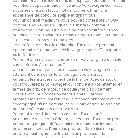
conduire et à manœuvrer dans les espaces restreints. Pour un
peu plus d’espace intérieur, l’iconique Volkswagen Golf vous
apportera une satisfaction totale, tout en offrant une
expérience de conduite souple et dynamique.
Pour un confort maximum, vous pouvez opter pour un SUV
comme le Volkswagen Tiguan, ou un break comme la
Volkswagen Golf SW. Quels que soient vos critères et vos
besoins, une Volkswagen d’occasion parfaite vous attend en
stock chez J.Bervas Automobiles.
Les professionnels à la recherche d’un utilitaire peuvent
également se tourner vers Volkswagen, avec le Transporter
ou le Crafter.
Pourquoi devriez-vous acheter votre Volkswagen d’occasion
chez J.Bervas Automobiles ?
Une multitude de véhicules d’occasion Volkswagen vous
attendent dans nos différentes agences J.Bervas
Automobiles à travers l’ouest de la France. Avec ce stock,
vous trouverez la Volkswagen qui convient à vos attentes en
termes de prix, de moteur, de couleur et d’équipement.
Chaque voiture d’occasion vendue chez J.Bervas
Automobiles fait aussi l’objet d’un reconditionnement et est
accompagné d’une garantie, ce qui vous certifie le bon état
de votre véhicule lors de la livraison.
Pourquoi reconditionner les voitures d’occasion ?
Au cours de sa vie précédente, une voiture d’occasion peut
présenter quelques défauts mineurs comme un impact, un
éclat ou une rayure. Pour vous proposer le véhicule le plus
propre possible, nous effectuons un processus de