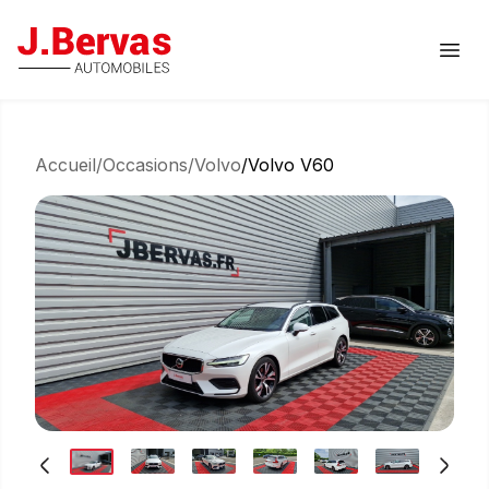
J.Bervas
Ouvr
Accueil
/
Occasions
/
Volvo
/
Volvo V60