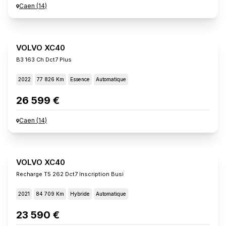
Caen
(
14
)
VOLVO XC40
B3 163 Ch Dct7 Plus
2022
77 826 Km
Essence
Automatique
26 599 €
Caen
(
14
)
VOLVO XC40
Recharge T5 262 Dct7 Inscription Busi
2021
84 709 Km
Hybride
Automatique
23 590 €