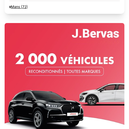
Mans
(
72
)