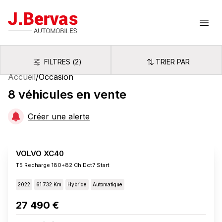
J.Bervas
Ouvr
FILTRES
(
2
)
TRIER PAR
Filtres
Trier par
Accueil
/
Occasion
8
véhicules
en vente
Créer une alerte
VOLVO XC40
T5 Recharge 180+82 Ch Dct7 Start
2022
61 732 Km
Hybride
Automatique
27 490 €