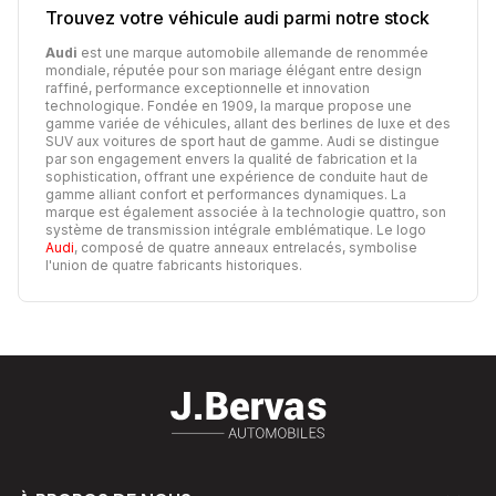
Trouvez votre véhicule
audi
parmi notre stock
Audi
est une marque automobile allemande de renommée
mondiale, réputée pour son mariage élégant entre design
raffiné, performance exceptionnelle et innovation
technologique. Fondée en 1909, la marque propose une
gamme variée de véhicules, allant des berlines de luxe et des
SUV aux voitures de sport haut de gamme. Audi se distingue
par son engagement envers la qualité de fabrication et la
sophistication, offrant une expérience de conduite haut de
gamme alliant confort et performances dynamiques. La
marque est également associée à la technologie quattro, son
système de transmission intégrale emblématique. Le logo
Audi
, composé de quatre anneaux entrelacés, symbolise
l'union de quatre fabricants historiques.