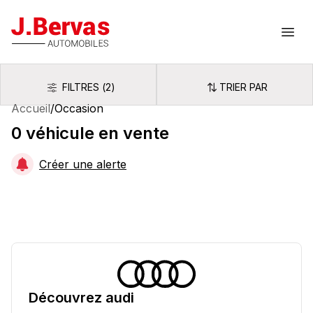
J.Bervas
Ouvr
FILTRES
(
2
)
TRIER PAR
Filtres
Trier par
Accueil
/
Occasion
0
véhicule
en vente
Créer une alerte
Découvrez
audi