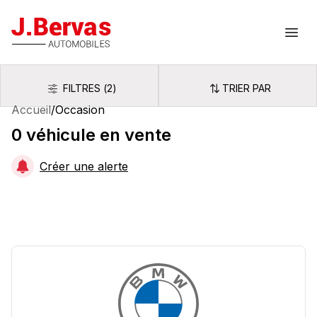
J.Bervas
Ouvr
FILTRES
(
2
)
TRIER PAR
Filtres
Trier par
Accueil
/
Occasion
0
véhicule
en vente
Créer une alerte