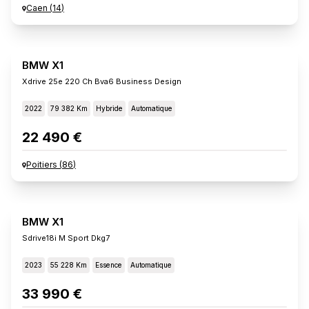
Caen
(
14
)
BMW X1
Xdrive 25e 220 Ch Bva6 Business Design
2022
79 382 Km
Hybride
Automatique
22 490 €
Poitiers
(
86
)
BMW X1
Sdrive18i M Sport Dkg7
2023
55 228 Km
Essence
Automatique
33 990 €