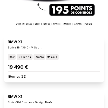
BMW X1
Sdrive 18i 136 Ch M Sport
2022
104 322 Km
Essence
Manuelle
19 490 €
Rennes
(
35
)
BMW X1
Sdrive18d Business Design Bva8