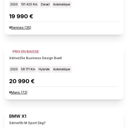
2020
101 420 Km
Diesel
Automatique
19 990 €
Rennes
(
35
)
BMW X1
PRIX EN BAISSE
Xdrive25e Business Design Bva6
2020
58 171 Km
Hybride
Automatique
20 990 €
Mans
(
72
)
BMW X1
Sdrive18i M Sport Dkg7