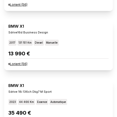
Lorient
(
56
)
BMW X1
Sdrive16d Business Design
2017
131 151 Km
Diesel
Manuelle
13 990 €
Lorient
(
56
)
BMW X1
Sdrive 18i 136ch Dkg7 M Sport
2023
44 466 Km
Essence
Automatique
35 490 €