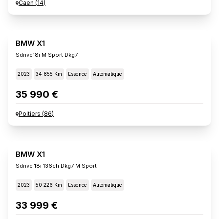
Caen
(
14
)
BMW X1
Sdrive18i M Sport Dkg7
2023
34 855 Km
Essence
Automatique
35 990 €
Poitiers
(
86
)
BMW X1
Sdrive 18i 136ch Dkg7 M Sport
2023
50 226 Km
Essence
Automatique
33 999 €