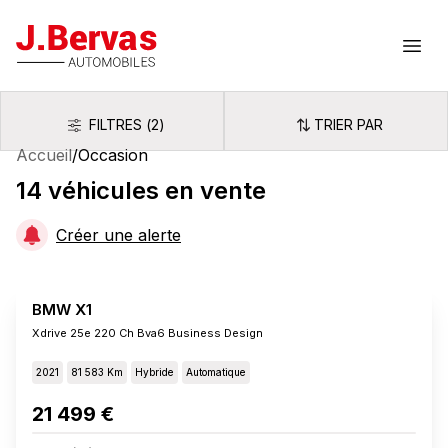
J.Bervas
Ouvr
FILTRES
(
2
)
TRIER PAR
Filtres
Trier par
Accueil
/
Occasion
14
véhicules
en vente
Créer une alerte
BMW X1
Xdrive 25e 220 Ch Bva6 Business Design
2021
81 583 Km
Hybride
Automatique
21 499 €