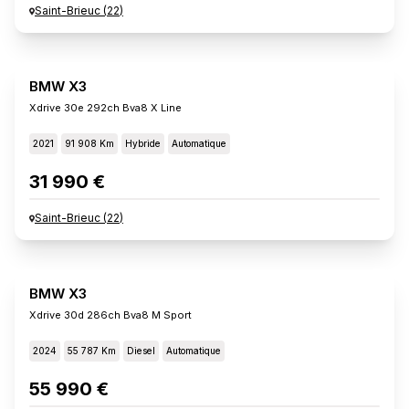
Saint-Brieuc
(
22
)
BMW X3
Xdrive 30e 292ch Bva8 X Line
2021
91 908 Km
Hybride
Automatique
31 990 €
Saint-Brieuc
(
22
)
BMW X3
Xdrive 30d 286ch Bva8 M Sport
2024
55 787 Km
Diesel
Automatique
55 990 €