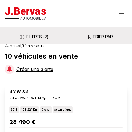
J.Bervas
Ouvr
FILTRES
(
2
)
TRIER PAR
Filtres
Trier par
Accueil
/
Occasion
10
véhicules
en vente
Créer une alerte
BMW X3
Xdrive20d 190ch M Sport Bva8
2018
108 221 Km
Diesel
Automatique
28 490 €