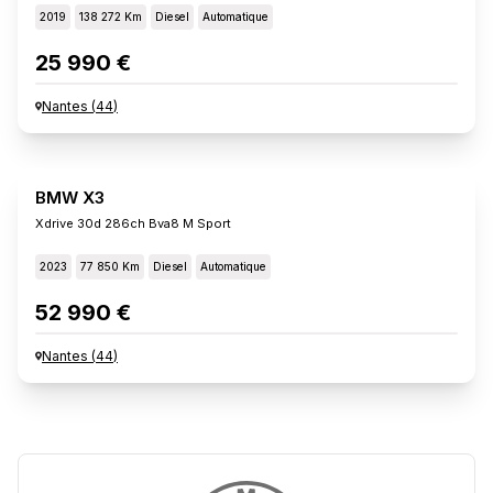
2019
138 272 Km
Diesel
Automatique
25 990 €
Nantes
(
44
)
BMW X3
Xdrive 30d 286ch Bva8 M Sport
2023
77 850 Km
Diesel
Automatique
52 990 €
Nantes
(
44
)