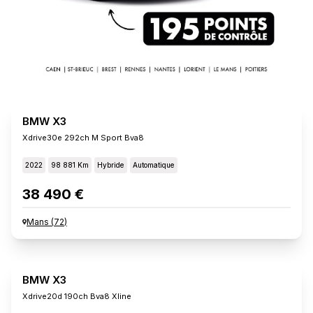
BMW X3
Xdrive30e 292ch M Sport Bva8
2022
98 881 Km
Hybride
Automatique
38 490 €
Mans
(
72
)
BMW X3
Xdrive20d 190ch Bva8 Xline