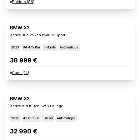
Poitiers
(
86
)
BMW X3
Xdrive 30e 292ch Bva8 M Sport
2023
84 475 Km
Hybride
Automatique
38 999 €
Caen
(
14
)
BMW X3
Xdrive20d 190ch Bva8 Lounge
2020
42 061 Km
Diesel
Automatique
32 990 €