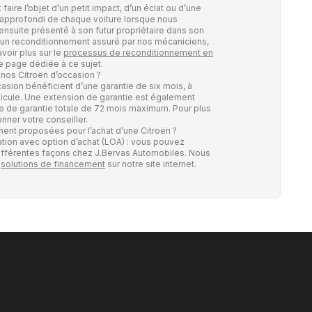
aire l’objet d’un petit impact, d’un éclat ou d’une
 approfondi de chaque voiture lorsque nous
 ensuite présenté à son futur propriétaire dans son
ur un reconditionnement assuré par nos mécaniciens,
voir plus sur le
processus de reconditionnement en
e page dédiée à ce sujet.
 nos Citroën d’occasion ?
asion bénéficient d’une garantie de six mois, à
hicule. Une extension de garantie est également
de de garantie totale de 72 mois maximum. Pour plus
nner votre conseiller.
ment proposées pour l’achat d’une Citroën ?
ation avec option d’achat (LOA) : vous pouvez
différentes façons chez J.Bervas Automobiles. Nous
x
solutions de financement
sur notre site internet.