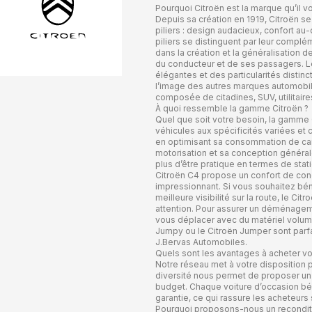
Pourquoi Citroën est la marque qu’il v
Depuis sa création en 1919, Citroën s
piliers : design audacieux, confort a
piliers se distinguent par leur complé
dans la création et la généralisation 
du conducteur et de ses passagers. Le
élégantes et des particularités distinc
l’image des autres marques automobi
composée de citadines, SUV, utilitair
À quoi ressemble la gamme Citroën ?
Quel que soit votre besoin, la gamme
véhicules aux spécificités variées et 
en optimisant sa consommation de carb
motorisation et sa conception général
plus d’être pratique en termes de stat
Citroën C4 propose un confort de con
impressionnant. Si vous souhaitez bén
meilleure visibilité sur la route, le Ci
attention. Pour assurer un déménageme
vous déplacer avec du matériel volumin
Jumpy ou le Citroën Jumper sont parfa
J.Bervas Automobiles.
Quels sont les avantages à acheter vo
Notre réseau met à votre disposition 
diversité nous permet de proposer un 
budget. Chaque voiture d’occasion bé
garantie, ce qui rassure les acheteurs s
Pourquoi proposons-nous un reconditi