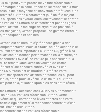
ous faut pour votre prochaine voiture d’occasion ?
e démarque de la concurrence en se reposant sur trois
u-dessus de la moyenne et innovation perpétuelle. Ces
mentarité : Citroën a notamment joué un rôle majeur
des suspensions hydrauliques, qui favorisent le confort
s véhicules Citroën se caractérisent par des lignes
tives, offrant un mélange de style et de praticité. À
les françaises, Citroën propose une gamme étendue,
es, monospaces et berlines.
 Citroën est en mesure d’y répondre grâce à des
complémentaires. Pour un citadin, se déplacer en ville
urant est très important. La Citroën C3, grâce à sa
e, affiche de bonnes performances en la matière, en
ionnement. Envie d’une voiture plus spacieuse ? La
duite remarquable, avec un volume de coffre
éficier d’une conduite surélevée et avoir une
troën C5 Aircross est un modèle qui mérite votre
nt, transporter vos affaires personnelles ou pour
eux, optez pour un véhicule utilitaire. Le Citroën
its pour cela, et sont disponibles dans notre réseau
tre Citroën d’occasion chez J.Bervas Automobiles ?
plus de 300 voitures d’occasion Citroën. Cette
véhicule qui correspond à vos attentes et à votre
néficie également d’un reconditionnement et d’une
ur l’état de leur Citroën.
onnement sur nos voitures d’occasion ?