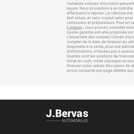
Certaines voitures d’occasion peuvent f
rayure. Nous procédons à un contrôle
effectuons la reprise. Le véhicule est
état actuel, et celui-ci peut opter po
carrossiers et préparateurs. Pour en sa
5 étapes
, vous pouvez consulter notr
Quelle garantie est-elle proposée sur
L’ensemble des voitures Citroën d’occ
compter de la date de livraison du vé
disponible à la vente, pour une pério
d’informations, n’hésitez pas à questio
Quelles sont les solutions de finance
Achat en cash, crédit classique ou loc
financer votre voiture d’occasion de 
avons consacré une page dédiée au