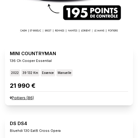
MINI COUNTRYMAN
136 Ch Cooper Essential
2022
39 132 Km
Essence
Manuelle
21 990 €
Poitiers
(
86
)
DS DS4
Bluehdi 130 Eat8 Cross Opera