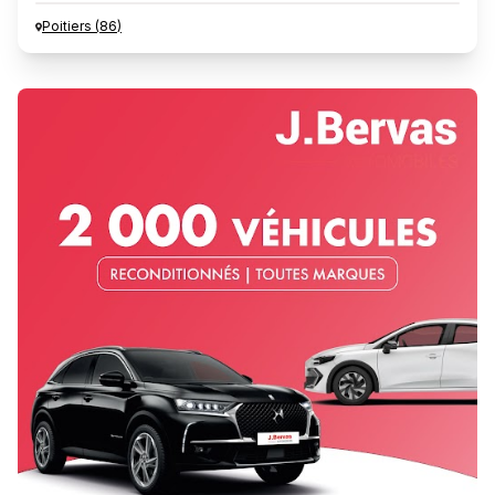
Poitiers
(
86
)