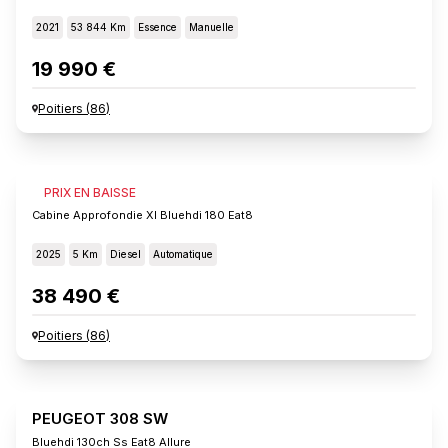
2021
53 844 Km
Essence
Manuelle
19 990 €
Poitiers
(
86
)
FIAT SCUDO
PRIX EN BAISSE
Cabine Approfondie Xl Bluehdi 180 Eat8
2025
5 Km
Diesel
Automatique
38 490 €
Poitiers
(
86
)
PEUGEOT 308 SW
Bluehdi 130ch Ss Eat8 Allure