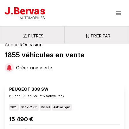
J.Bervas
Ouvr
FILTRES
TRIER PAR
Filtres
Trier par
Accueil
/
Occasion
1855
véhicules
en vente
Créer une alerte
PEUGEOT 308 SW
Bluehdi 130ch Ss Eat8 Active Pack
2023
107 752 Km
Diesel
Automatique
15 490 €