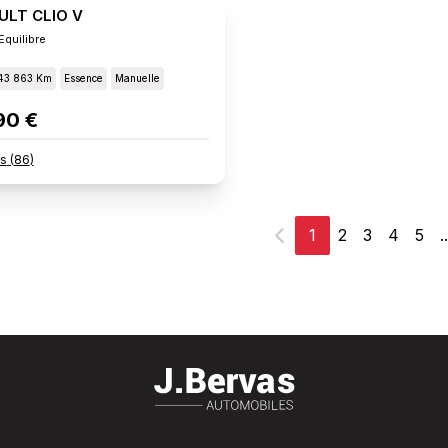
ULT CLIO V
Equilibre
43 863 Km
Essence
Manuelle
90 €
rs
(
86
)
1
2
3
4
5
..
Précédent