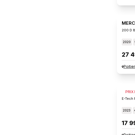
MERC
200 D 8
2020
27 4
Poitie
RENA
PRIX
E-Tech F
2023
17 9
Poitie