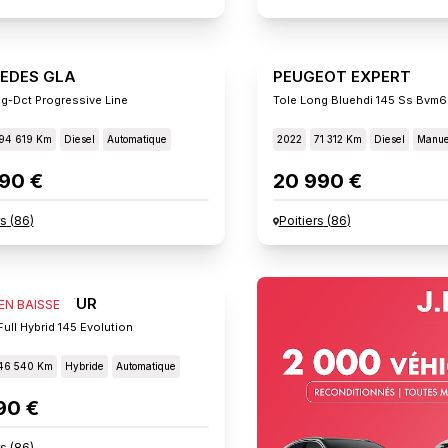
EDES GLA
PEUGEOT EXPERT
g-Dct Progressive Line
Tole Long Bluehdi 145 Ss Bvm6
94 619 Km
Diesel
Automatique
2022
71 312 Km
Diesel
Manue
90 €
20 990 €
rs
(
86
)
Poitiers
(
86
)
ULT CAPTUR
 EN BAISSE
ull Hybrid 145 Evolution
46 540 Km
Hybride
Automatique
90 €
rs
(
86
)