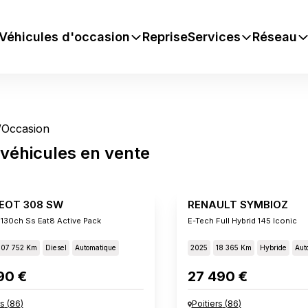
Véhicules d'occasion
Reprise
Services
Réseau
/
Occasion
véhicules
en vente
EOT 308 SW
RENAULT SYMBIOZ
 130ch Ss Eat8 Active Pack
E-Tech Full Hybrid 145 Iconic
107 752 Km
Diesel
Automatique
2025
18 365 Km
Hybride
Aut
90 €
27 490 €
rs
(
86
)
Poitiers
(
86
)