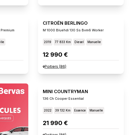
CITROËN BERLINGO
 Premium
M 1000 Bluehdi 130 Ss Bvm6 Worker
lle
2019
77 833 Km
Diesel
Manuelle
12 990 €
Poitiers
(
86
)
MINI COUNTRYMAN
136 Ch Cooper Essential
2022
39 132 Km
Essence
Manuelle
21 990 €
Poitiers
(
86
)