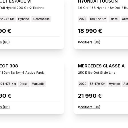
ULT ESPACE VI
HYUNDAI TUCSON
Full Hybrid 200 Gsr2 Techno
1.6 Crdi 136 Hybrid 48v Dct-7 B
22 242 Km
Hybride
Automatique
2022
108 372 Km
Diesel
Aut
90 €
18 990 €
rs
(
86
)
Poitiers
(
86
)
EOT 308
MERCEDES CLASSE A
 130ch Ss Bvm6 Active Pack
250 E 8g-Dct Style Line
104 473 Km
Diesel
Manuelle
2020
55 470 Km
Hybride
Aut
90 €
21 990 €
rs
(
86
)
Poitiers
(
86
)