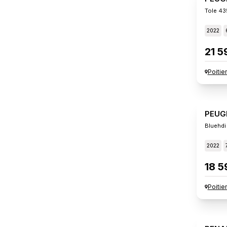
Tole 43
2022
21 5
Poitie
PEUG
Bluehdi
2022
18 5
Poitie