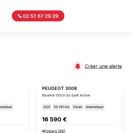
02 57 67 29 29
Créer une alerte
PEUGEOT 3008
Bluehdi 130ch Ss Eat8 Active
omatique
2021
99 391 Km
Diesel
Automatique
16 590 €
Poitiers
(
86
)