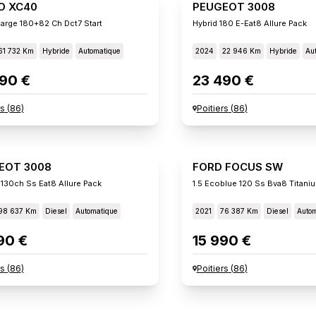
O XC40
PEUGEOT 3008
arge 180+82 Ch Dct7 Start
Hybrid 180 E-Eat8 Allure Pack
61 732 Km
Hybride
Automatique
2024
22 946 Km
Hybride
Au
90 €
23 490 €
rs
(
86
)
Poitiers
(
86
)
EOT 3008
FORD FOCUS SW
 130ch Ss Eat8 Allure Pack
1.5 Ecoblue 120 Ss Bva8 Titani
98 637 Km
Diesel
Automatique
2021
76 387 Km
Diesel
Autom
90 €
15 990 €
rs
(
86
)
Poitiers
(
86
)