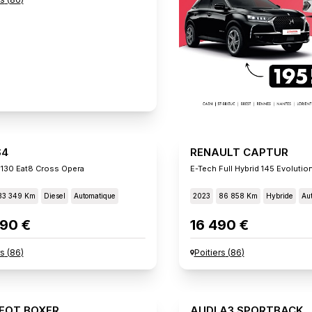
S4
RENAULT CAPTUR
 130 Eat8 Cross Opera
E-Tech Full Hybrid 145 Evolutio
33 349 Km
Diesel
Automatique
2023
86 858 Km
Hybride
Au
90 €
16 490 €
rs
(
86
)
Poitiers
(
86
)
EOT BOXER
AUDI A3 SPORTBACK