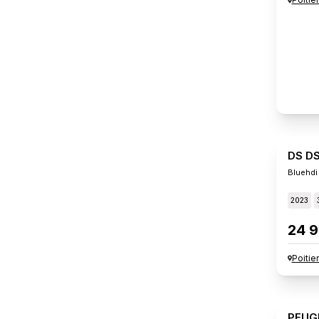
DS D
Bluehdi
2023
24 9
Poitie
PEUG