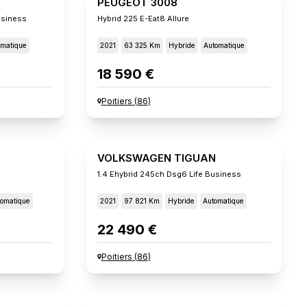
PEUGEOT 3008
usiness
Hybrid 225 E-Eat8 Allure
omatique
2021
63 325 Km
Hybride
Automatique
18 590 €
Poitiers
(
86
)
VOLKSWAGEN TIGUAN
1.4 Ehybrid 245ch Dsg6 Life Business
omatique
2021
97 821 Km
Hybride
Automatique
22 490 €
Poitiers
(
86
)