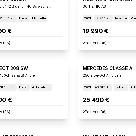
5 L4h2 Bluehdi 140 Ss Asphalt
30 Tfsi 110 A3
61 664 Km
Diesel
Manuelle
2021
53 844 Km
Essence
Man
90 €
19 990 €
rs
(
86
)
Poitiers
(
86
)
EOT 308 SW
MERCEDES CLASSE A
 130ch Ss Eat8 Allure
250 E 8g-Dct Amg Line
78 558 Km
Diesel
Automatique
2021
49 981 Km
Hybride
Aut
90 €
25 490 €
rs
(
86
)
Poitiers
(
86
)