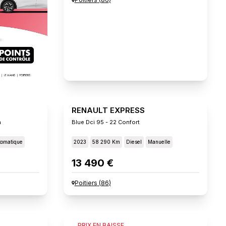
RENAULT EXPRESS
n
Blue Dci 95 - 22 Confort
tomatique
2023
58 290 Km
Diesel
Manuelle
13 490 €
Poitiers
(
86
)
FIAT SCUDO
PRIX EN BAISSE