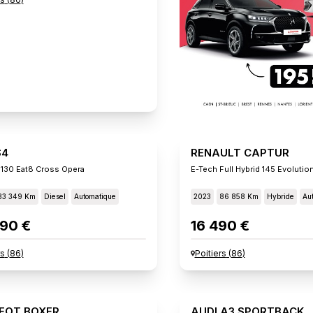
S4
RENAULT CAPTUR
 130 Eat8 Cross Opera
E-Tech Full Hybrid 145 Evolutio
33 349 Km
Diesel
Automatique
2023
86 858 Km
Hybride
Au
90 €
16 490 €
rs
(
86
)
Poitiers
(
86
)
EOT BOXER
AUDI A3 SPORTBACK