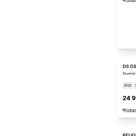
DS D
Bluehdi
2023
24 9
Poitie
PEUG