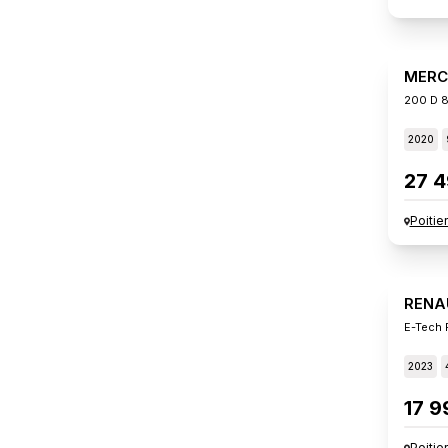
MERC
200 D 8
2020
27 4
Poitie
RENA
E-Tech F
2023
17 9
Poitie