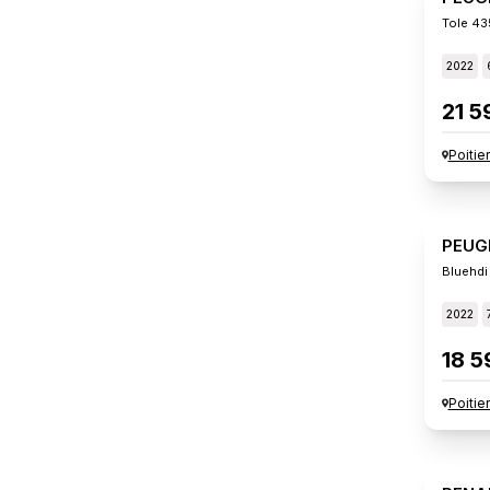
Tole 43
2022
21 5
Poitie
PEUG
Bluehdi
2022
18 5
Poitie