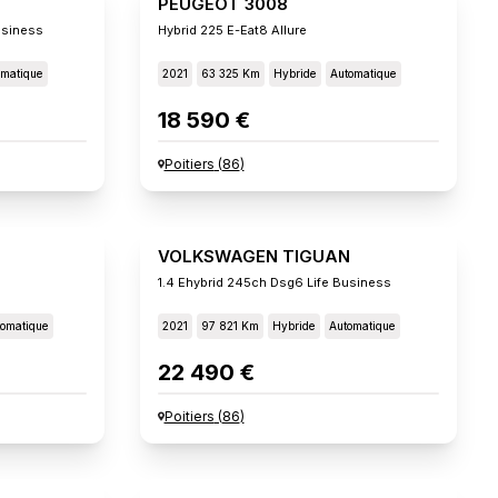
PEUGEOT 3008
usiness
Hybrid 225 E-Eat8 Allure
omatique
2021
63 325 Km
Hybride
Automatique
18 590 €
Poitiers
(
86
)
VOLKSWAGEN TIGUAN
1.4 Ehybrid 245ch Dsg6 Life Business
omatique
2021
97 821 Km
Hybride
Automatique
22 490 €
Poitiers
(
86
)