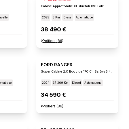
Cabine Approfondie Xl Bluehdi 180 Eat8
uelle
2025
5 Km
Diesel
Automatique
38 490 €
Poitiers
(
86
)
FORD RANGER
Super Cabine 2.0 Ecoblue 170 Ch Ss Bva6 4x4 Xlt
omatique
2024
37 369 Km
Diesel
Automatique
34 590 €
Poitiers
(
86
)