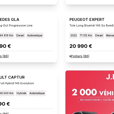
EDES GLA
PEUGEOT EXPERT
g-Dct Progressive Line
Tole Long Bluehdi 145 Ss Bvm6
94 619 Km
Diesel
Automatique
2022
71 312 Km
Diesel
Manue
90 €
20 990 €
rs
(
86
)
Poitiers
(
86
)
ULT CAPTUR
ull Hybrid 145 Evolution
46 540 Km
Hybride
Automatique
90 €
rs
(
86
)