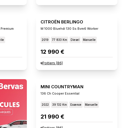
CITROËN BERLINGO
 Premium
M 1000 Bluehdi 130 Ss Bvm6 Worker
lle
2019
77 833 Km
Diesel
Manuelle
12 990 €
Poitiers
(
86
)
MINI COUNTRYMAN
136 Ch Cooper Essential
2022
39 132 Km
Essence
Manuelle
21 990 €
Poitiers
(
86
)