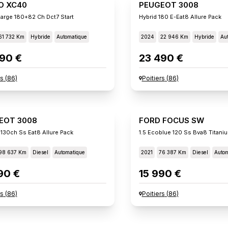
O XC40
PEUGEOT 3008
arge 180+82 Ch Dct7 Start
Hybrid 180 E-Eat8 Allure Pack
61 732 Km
Hybride
Automatique
2024
22 946 Km
Hybride
Au
90 €
23 490 €
rs
(
86
)
Poitiers
(
86
)
EOT 3008
FORD FOCUS SW
 130ch Ss Eat8 Allure Pack
1.5 Ecoblue 120 Ss Bva8 Titani
98 637 Km
Diesel
Automatique
2021
76 387 Km
Diesel
Autom
90 €
15 990 €
rs
(
86
)
Poitiers
(
86
)