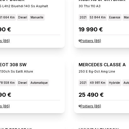
5 L4h2 Bluehdi 140 Ss Asphalt
30 Tfsi 110 A3
61 664 Km
Diesel
Manuelle
2021
53 844 Km
Essence
Man
90 €
19 990 €
rs
(
86
)
Poitiers
(
86
)
EOT 308 SW
MERCEDES CLASSE A
 130ch Ss Eat8 Allure
250 E 8g-Dct Amg Line
78 558 Km
Diesel
Automatique
2021
49 981 Km
Hybride
Aut
90 €
25 490 €
rs
(
86
)
Poitiers
(
86
)