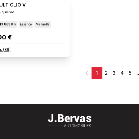
ULT CLIO V
Equilibre
43 863 Km
Essence
Manuelle
90 €
rs
(
86
)
1
2
3
4
5
..
Précédent