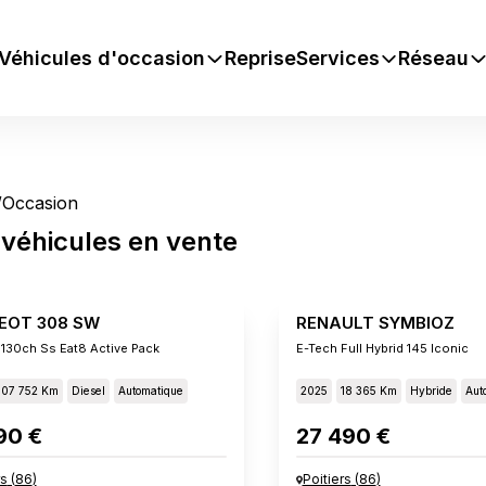
Véhicules d'occasion
Reprise
Services
Réseau
/
Occasion
véhicules
en vente
EOT 308 SW
RENAULT SYMBIOZ
 130ch Ss Eat8 Active Pack
E-Tech Full Hybrid 145 Iconic
107 752 Km
Diesel
Automatique
2025
18 365 Km
Hybride
Aut
90 €
27 490 €
rs
(
86
)
Poitiers
(
86
)