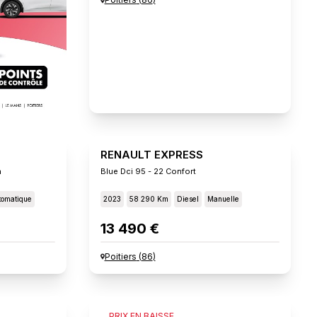
RENAULT EXPRESS
n
Blue Dci 95 - 22 Confort
tomatique
2023
58 290 Km
Diesel
Manuelle
13 490 €
Poitiers
(
86
)
FIAT SCUDO
PRIX EN BAISSE