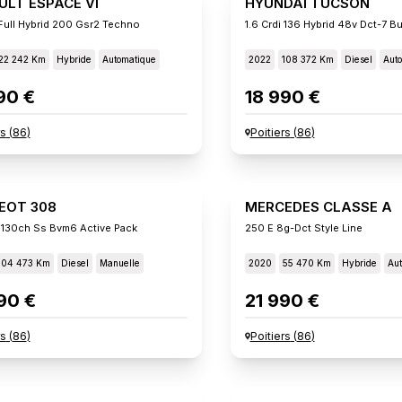
ULT ESPACE VI
HYUNDAI TUCSON
Full Hybrid 200 Gsr2 Techno
1.6 Crdi 136 Hybrid 48v Dct-7 B
22 242 Km
Hybride
Automatique
2022
108 372 Km
Diesel
Aut
90 €
18 990 €
rs
(
86
)
Poitiers
(
86
)
EOT 308
MERCEDES CLASSE A
 130ch Ss Bvm6 Active Pack
250 E 8g-Dct Style Line
104 473 Km
Diesel
Manuelle
2020
55 470 Km
Hybride
Aut
90 €
21 990 €
rs
(
86
)
Poitiers
(
86
)