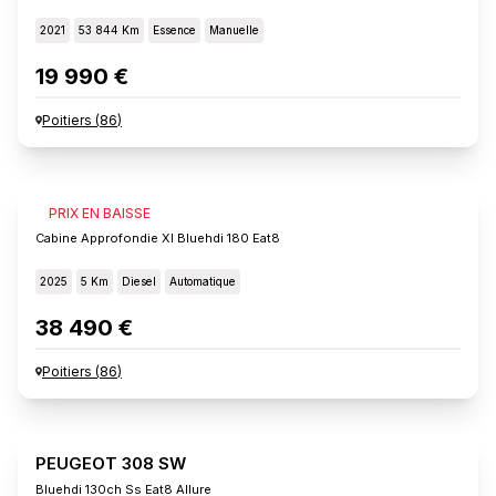
2021
53 844 Km
Essence
Manuelle
19 990 €
Poitiers
(
86
)
FIAT SCUDO
PRIX EN BAISSE
Cabine Approfondie Xl Bluehdi 180 Eat8
2025
5 Km
Diesel
Automatique
38 490 €
Poitiers
(
86
)
PEUGEOT 308 SW
Bluehdi 130ch Ss Eat8 Allure