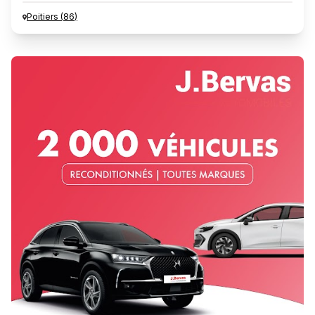
Poitiers
(
86
)