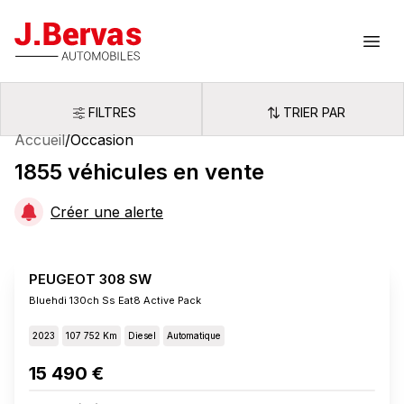
J.Bervas
Ouvr
FILTRES
TRIER PAR
Filtres
Trier par
Accueil
/
Occasion
1855
véhicules
en vente
Créer une alerte
PEUGEOT 308 SW
Bluehdi 130ch Ss Eat8 Active Pack
2023
107 752 Km
Diesel
Automatique
15 490 €