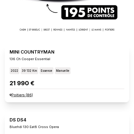
MINI COUNTRYMAN
136 Ch Cooper Essential
2022
39 132 Km
Essence
Manuelle
21 990 €
Poitiers
(
86
)
DS DS4
Bluehdi 130 Eat8 Cross Opera