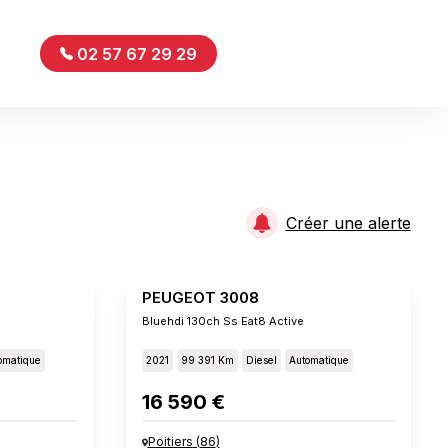
02 57 67 29 29
Créer une alerte
PEUGEOT 3008
Bluehdi 130ch Ss Eat8 Active
omatique
2021
99 391 Km
Diesel
Automatique
16 590 €
Poitiers
(
86
)