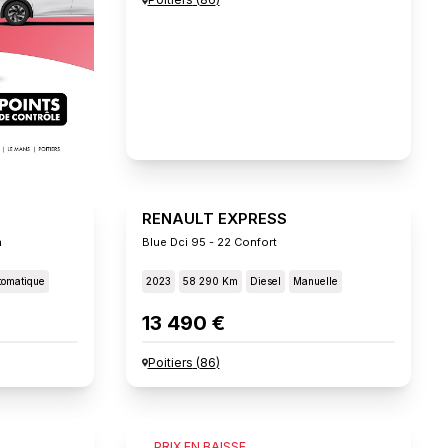
RENAULT EXPRESS
n
Blue Dci 95 - 22 Confort
tomatique
2023
58 290 Km
Diesel
Manuelle
13 490 €
Poitiers
(
86
)
FIAT SCUDO
PRIX EN BAISSE