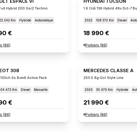
ULT ESPACE VI
HYUNDAI TUCSON
Full Hybrid 200 Gsr2 Techno
1.6 Crdi 136 Hybrid 48v Dct-7 B
22 242 Km
Hybride
Automatique
2022
108 372 Km
Diesel
Aut
90 €
18 990 €
rs
(
86
)
Poitiers
(
86
)
EOT 308
MERCEDES CLASSE A
 130ch Ss Bvm6 Active Pack
250 E 8g-Dct Style Line
104 473 Km
Diesel
Manuelle
2020
55 470 Km
Hybride
Aut
90 €
21 990 €
rs
(
86
)
Poitiers
(
86
)