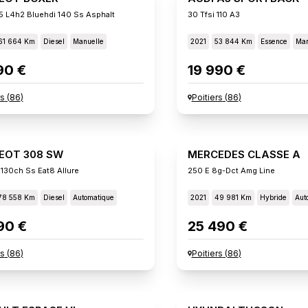
5 L4h2 Bluehdi 140 Ss Asphalt
30 Tfsi 110 A3
61 664 Km
Diesel
Manuelle
2021
53 844 Km
Essence
Man
90 €
19 990 €
rs
(
86
)
Poitiers
(
86
)
EOT 308 SW
MERCEDES CLASSE A
 130ch Ss Eat8 Allure
250 E 8g-Dct Amg Line
78 558 Km
Diesel
Automatique
2021
49 981 Km
Hybride
Aut
90 €
25 490 €
rs
(
86
)
Poitiers
(
86
)