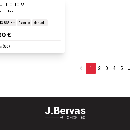
ULT CLIO V
Equilibre
43 863 Km
Essence
Manuelle
90 €
rs
(
86
)
1
2
3
4
5
..
Précédent