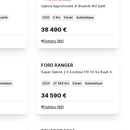
Cabine Approfondie Xl Bluehdi 180 Eat8
uelle
2025
5 Km
Diesel
Automatique
38 490 €
Poitiers
(
86
)
FORD RANGER
Super Cabine 2.0 Ecoblue 170 Ch Ss Bva6 4x4 Xlt
omatique
2024
37 369 Km
Diesel
Automatique
34 590 €
Poitiers
(
86
)