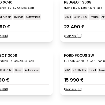
O XC40
PEUGEOT 3008
arge 180+82 Ch Dct7 Start
Hybrid 180 E-Eat8 Allure Pack
61 732 Km
Hybride
Automatique
2024
22 946 Km
Hybride
Au
90 €
23 490 €
rs
(
86
)
Poitiers
(
86
)
EOT 3008
FORD FOCUS SW
 130ch Ss Eat8 Allure Pack
1.5 Ecoblue 120 Ss Bva8 Titani
98 637 Km
Diesel
Automatique
2021
76 387 Km
Diesel
Autom
90 €
15 990 €
rs
(
86
)
Poitiers
(
86
)