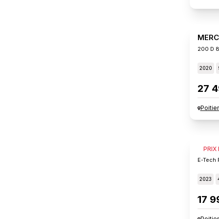
MERC
200 D 8
2020
27 4
Poitie
RENA
PRIX
E-Tech F
2023
17 9
Poitie