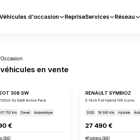
Véhicules d'occasion
Reprise
Services
Réseau
/
Occasion
véhicules
en vente
EOT 308 SW
RENAULT SYMBIOZ
 130ch Ss Eat8 Active Pack
E-Tech Full Hybrid 145 Iconic
107 752 Km
Diesel
Automatique
2025
18 365 Km
Hybride
Aut
90 €
27 490 €
rs
(
86
)
Poitiers
(
86
)