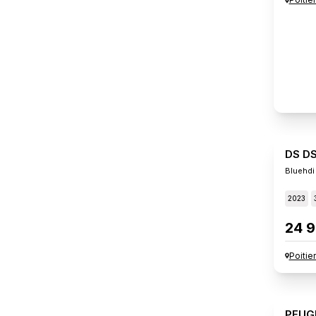
DS D
Bluehdi
2023
24 9
Poitie
PEUG