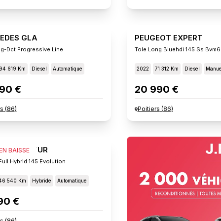
EDES GLA
PEUGEOT EXPERT
g-Dct Progressive Line
Tole Long Bluehdi 145 Ss Bvm6
94 619 Km
Diesel
Automatique
2022
71 312 Km
Diesel
Manue
90 €
20 990 €
rs
(
86
)
Poitiers
(
86
)
ULT CAPTUR
 EN BAISSE
ull Hybrid 145 Evolution
46 540 Km
Hybride
Automatique
90 €
rs
(
86
)