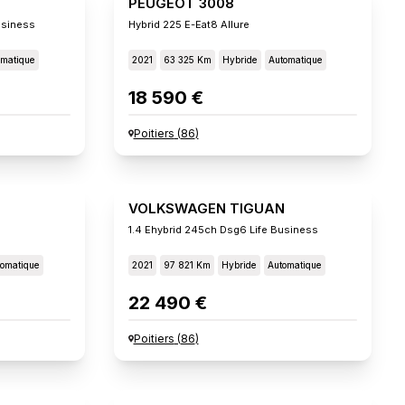
PEUGEOT 3008
usiness
Hybrid 225 E-Eat8 Allure
omatique
2021
63 325 Km
Hybride
Automatique
18 590 €
Poitiers
(
86
)
VOLKSWAGEN TIGUAN
1.4 Ehybrid 245ch Dsg6 Life Business
omatique
2021
97 821 Km
Hybride
Automatique
22 490 €
Poitiers
(
86
)