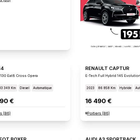
S4
RENAULT CAPTUR
 130 Eat8 Cross Opera
E-Tech Full Hybrid 145 Evolutio
33 349 Km
Diesel
Automatique
2023
86 858 Km
Hybride
Au
90 €
16 490 €
rs
(
86
)
Poitiers
(
86
)
EOT BOXER
AUDI A3 SPORTBACK