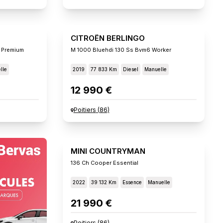
CITROËN BERLINGO
 Premium
M 1000 Bluehdi 130 Ss Bvm6 Worker
lle
2019
77 833 Km
Diesel
Manuelle
12 990 €
Poitiers
(
86
)
MINI COUNTRYMAN
136 Ch Cooper Essential
2022
39 132 Km
Essence
Manuelle
21 990 €
Poitiers
(
86
)