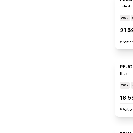
Tole 43
2022
21 5
Poitie
PEUG
Bluehdi
2022
18 5
Poitie