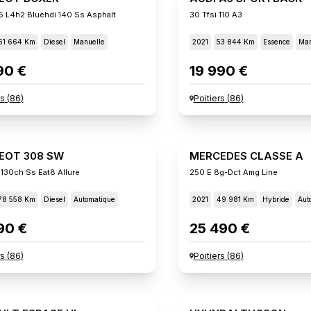
5 L4h2 Bluehdi 140 Ss Asphalt
30 Tfsi 110 A3
61 664 Km
Diesel
Manuelle
2021
53 844 Km
Essence
Man
90 €
19 990 €
rs
(
86
)
Poitiers
(
86
)
EOT 308 SW
MERCEDES CLASSE A
 130ch Ss Eat8 Allure
250 E 8g-Dct Amg Line
78 558 Km
Diesel
Automatique
2021
49 981 Km
Hybride
Aut
90 €
25 490 €
rs
(
86
)
Poitiers
(
86
)