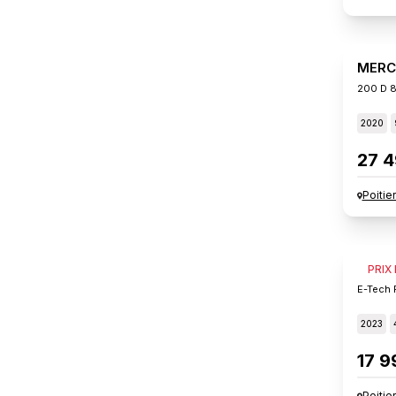
MERC
200 D 8
2020
27 4
Poitie
RENA
PRIX
E-Tech F
2023
17 9
Poitie