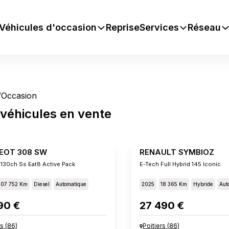
Véhicules d'occasion
Reprise
Services
Réseau
/
Occasion
véhicules
en vente
EOT 308 SW
RENAULT SYMBIOZ
 130ch Ss Eat8 Active Pack
E-Tech Full Hybrid 145 Iconic
107 752 Km
Diesel
Automatique
2025
18 365 Km
Hybride
Aut
90 €
27 490 €
rs
(
86
)
Poitiers
(
86
)