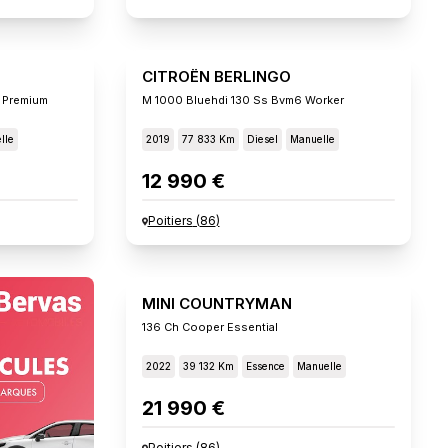
CITROËN BERLINGO
 Premium
M 1000 Bluehdi 130 Ss Bvm6 Worker
lle
2019
77 833 Km
Diesel
Manuelle
12 990 €
Poitiers
(
86
)
MINI COUNTRYMAN
136 Ch Cooper Essential
2022
39 132 Km
Essence
Manuelle
21 990 €
Poitiers
(
86
)