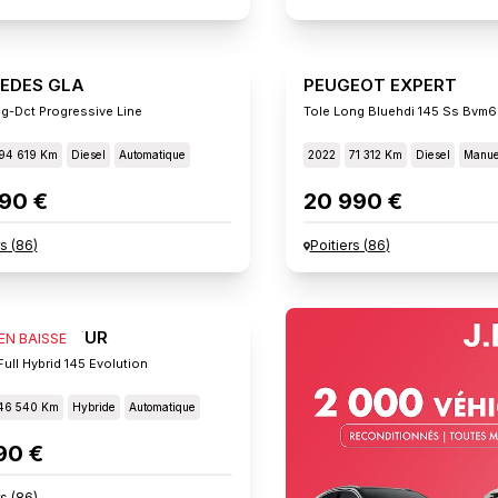
EDES GLA
PEUGEOT EXPERT
g-Dct Progressive Line
Tole Long Bluehdi 145 Ss Bvm6
94 619 Km
Diesel
Automatique
2022
71 312 Km
Diesel
Manue
90 €
20 990 €
rs
(
86
)
Poitiers
(
86
)
ULT CAPTUR
 EN BAISSE
ull Hybrid 145 Evolution
46 540 Km
Hybride
Automatique
90 €
rs
(
86
)