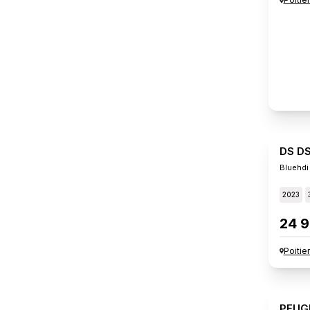
DS D
Bluehdi
2023
24 9
Poitie
PEUG