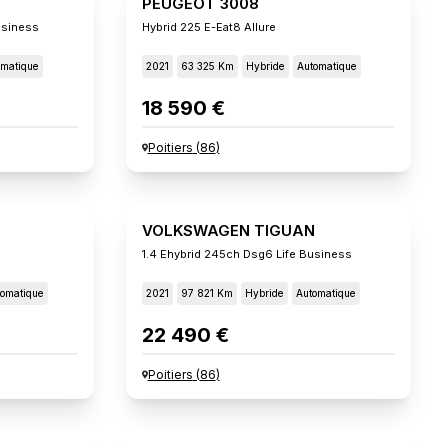
PEUGEOT 3008
usiness
Hybrid 225 E-Eat8 Allure
omatique
2021
63 325 Km
Hybride
Automatique
18 590 €
Poitiers
(
86
)
VOLKSWAGEN TIGUAN
1.4 Ehybrid 245ch Dsg6 Life Business
omatique
2021
97 821 Km
Hybride
Automatique
22 490 €
Poitiers
(
86
)