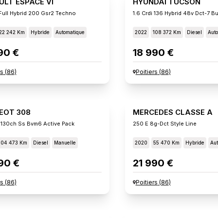
ULT ESPACE VI
HYUNDAI TUCSON
Full Hybrid 200 Gsr2 Techno
1.6 Crdi 136 Hybrid 48v Dct-7 B
22 242 Km
Hybride
Automatique
2022
108 372 Km
Diesel
Aut
90 €
18 990 €
rs
(
86
)
Poitiers
(
86
)
EOT 308
MERCEDES CLASSE A
 130ch Ss Bvm6 Active Pack
250 E 8g-Dct Style Line
104 473 Km
Diesel
Manuelle
2020
55 470 Km
Hybride
Aut
90 €
21 990 €
rs
(
86
)
Poitiers
(
86
)