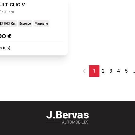
ULT CLIO V
Equilibre
43 863 Km
Essence
Manuelle
90 €
rs
(
86
)
1
2
3
4
5
..
Précédent