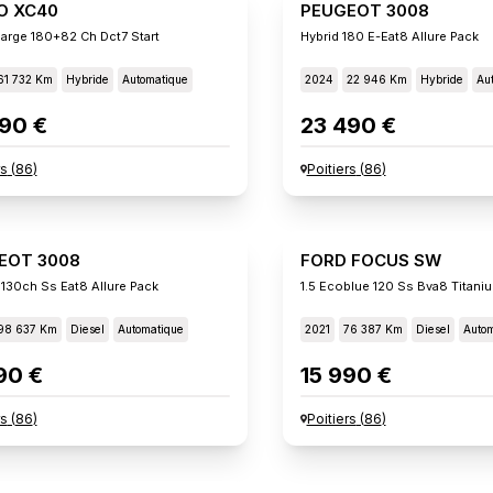
O XC40
PEUGEOT 3008
arge 180+82 Ch Dct7 Start
Hybrid 180 E-Eat8 Allure Pack
61 732 Km
Hybride
Automatique
2024
22 946 Km
Hybride
Au
90 €
23 490 €
rs
(
86
)
Poitiers
(
86
)
EOT 3008
FORD FOCUS SW
 130ch Ss Eat8 Allure Pack
1.5 Ecoblue 120 Ss Bva8 Titani
98 637 Km
Diesel
Automatique
2021
76 387 Km
Diesel
Autom
90 €
15 990 €
rs
(
86
)
Poitiers
(
86
)