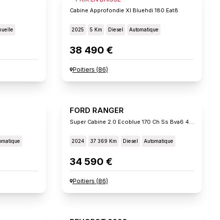
Cabine Approfondie Xl Bluehdi 180 Eat8
uelle
2025
5 Km
Diesel
Automatique
38 490 €
Poitiers
(
86
)
FORD RANGER
Super Cabine 2.0 Ecoblue 170 Ch Ss Bva6 4x4 Xlt
omatique
2024
37 369 Km
Diesel
Automatique
34 590 €
Poitiers
(
86
)