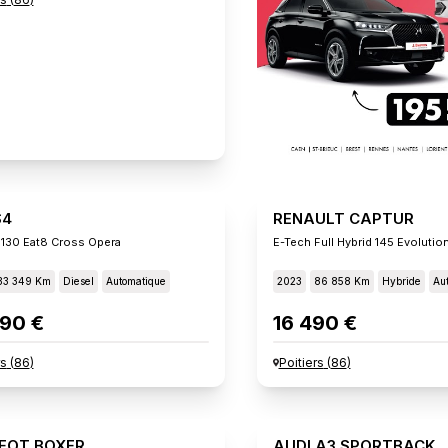
S4
RENAULT CAPTUR
 130 Eat8 Cross Opera
E-Tech Full Hybrid 145 Evolutio
33 349 Km
Diesel
Automatique
2023
86 858 Km
Hybride
Au
90 €
16 490 €
rs
(
86
)
Poitiers
(
86
)
EOT BOXER
AUDI A3 SPORTBACK