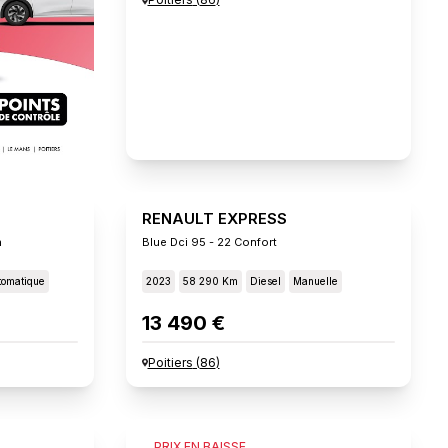
RENAULT EXPRESS
n
Blue Dci 95 - 22 Confort
tomatique
2023
58 290 Km
Diesel
Manuelle
13 490 €
Poitiers
(
86
)
FIAT SCUDO
PRIX EN BAISSE