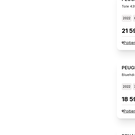
Tole 43
2022
21 5
Poitie
PEUG
Bluehdi
2022
18 5
Poitie