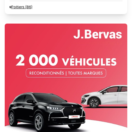
Poitiers
(
86
)