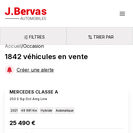
J.Bervas
Ouvr
FILTRES
TRIER PAR
Filtres
Trier par
Accueil
/
Occasion
1842
véhicules
en vente
Créer une alerte
MERCEDES CLASSE A
250 E 8g-Dct Amg Line
2021
49 981 Km
Hybride
Automatique
25 490 €