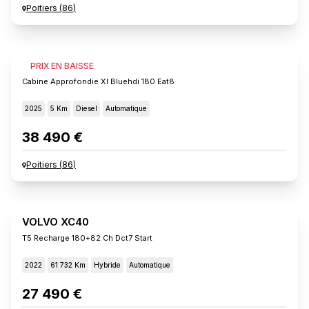
Poitiers
(
86
)
FIAT SCUDO
PRIX EN BAISSE
Cabine Approfondie Xl Bluehdi 180 Eat8
2025
5 Km
Diesel
Automatique
38 490 €
Poitiers
(
86
)
VOLVO XC40
T5 Recharge 180+82 Ch Dct7 Start
2022
61 732 Km
Hybride
Automatique
27 490 €