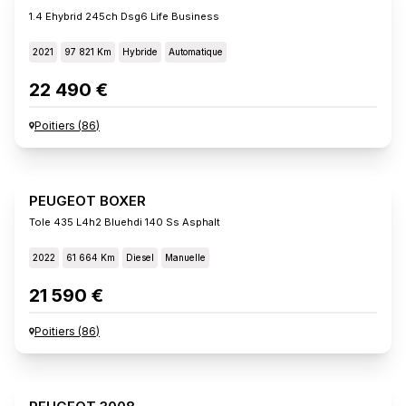
1.4 Ehybrid 245ch Dsg6 Life Business
2021
97 821 Km
Hybride
Automatique
22 490 €
Poitiers
(
86
)
PEUGEOT BOXER
Tole 435 L4h2 Bluehdi 140 Ss Asphalt
2022
61 664 Km
Diesel
Manuelle
21 590 €
Poitiers
(
86
)