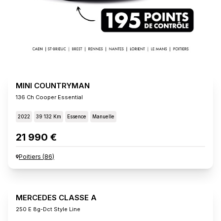
MINI COUNTRYMAN
136 Ch Cooper Essential
2022
39 132 Km
Essence
Manuelle
21 990 €
Poitiers
(
86
)
MERCEDES CLASSE A
250 E 8g-Dct Style Line