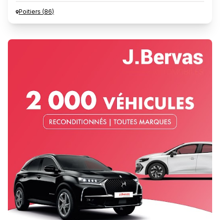
Poitiers
(
86
)