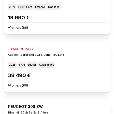
2021
53 844 Km
Essence
Manuelle
19 990 €
Poitiers
(
86
)
FIAT SCUDO
PRIX EN BAISSE
Cabine Approfondie Xl Bluehdi 180 Eat8
2025
5 Km
Diesel
Automatique
38 490 €
Poitiers
(
86
)
PEUGEOT 308 SW
Bluehdi 130ch Ss Eat8 Allure