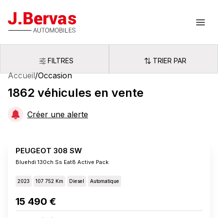
J.Bervas
Ouvr
FILTRES
TRIER PAR
Filtres
Trier par
Accueil
/
Occasion
1862
véhicules
en vente
Créer une alerte
PEUGEOT 308 SW
Bluehdi 130ch Ss Eat8 Active Pack
2023
107 752 Km
Diesel
Automatique
15 490 €