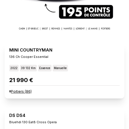
MINI COUNTRYMAN
136 Ch Cooper Essential
2022
39 132 Km
Essence
Manuelle
21 990 €
Poitiers
(
86
)
DS DS4
Bluehdi 130 Eat8 Cross Opera