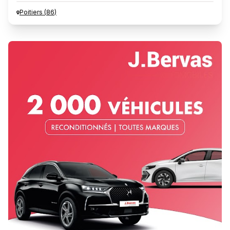
Poitiers
(
86
)