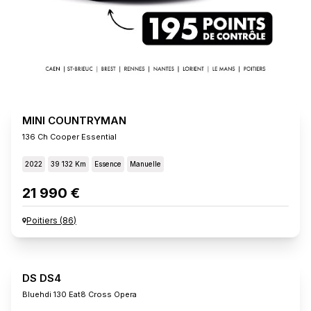
MINI COUNTRYMAN
136 Ch Cooper Essential
2022
39 132 Km
Essence
Manuelle
21 990 €
Poitiers
(
86
)
DS DS4
Bluehdi 130 Eat8 Cross Opera