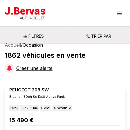
J.Bervas
Ouvr
FILTRES
TRIER PAR
Filtres
Trier par
Accueil
/
Occasion
1862
véhicules
en vente
Créer une alerte
PEUGEOT 308 SW
Bluehdi 130ch Ss Eat8 Active Pack
2023
107 752 Km
Diesel
Automatique
15 490 €