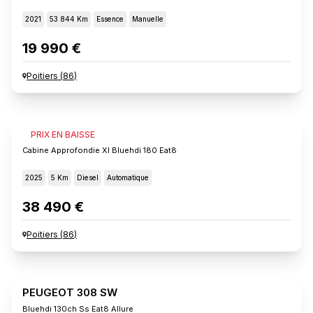
2021
53 844 Km
Essence
Manuelle
19 990 €
Poitiers
(
86
)
FIAT SCUDO
PRIX EN BAISSE
Cabine Approfondie Xl Bluehdi 180 Eat8
2025
5 Km
Diesel
Automatique
38 490 €
Poitiers
(
86
)
PEUGEOT 308 SW
Bluehdi 130ch Ss Eat8 Allure