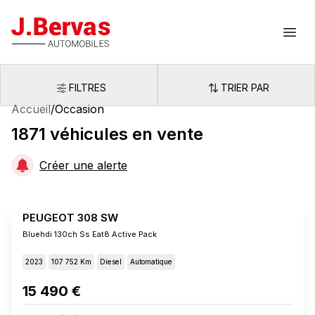
J.Bervas
Ouvr
FILTRES
TRIER PAR
Filtres
Trier par
Accueil
/
Occasion
1871
véhicules
en vente
Créer une alerte
PEUGEOT 308 SW
Bluehdi 130ch Ss Eat8 Active Pack
2023
107 752 Km
Diesel
Automatique
15 490 €