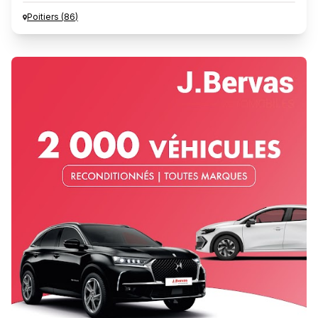
Poitiers
(
86
)