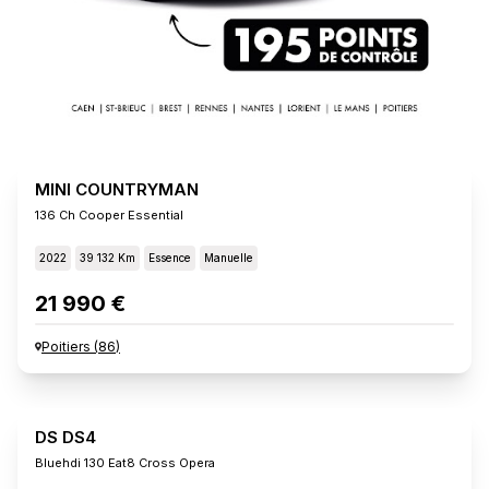
MINI COUNTRYMAN
136 Ch Cooper Essential
2022
39 132 Km
Essence
Manuelle
21 990 €
Poitiers
(
86
)
DS DS4
Bluehdi 130 Eat8 Cross Opera