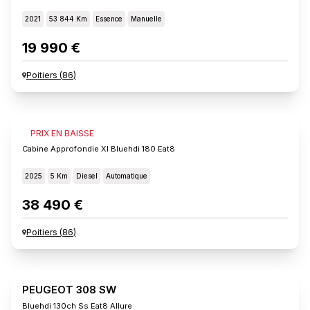
2021
53 844 Km
Essence
Manuelle
19 990 €
Poitiers
(
86
)
FIAT SCUDO
PRIX EN BAISSE
Cabine Approfondie Xl Bluehdi 180 Eat8
2025
5 Km
Diesel
Automatique
38 490 €
Poitiers
(
86
)
PEUGEOT 308 SW
Bluehdi 130ch Ss Eat8 Allure