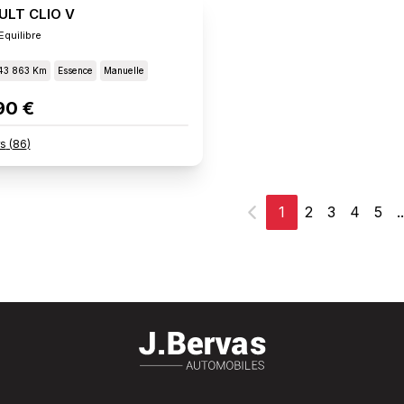
ULT CLIO V
Equilibre
43 863 Km
Essence
Manuelle
90 €
rs
(
86
)
1
2
3
4
5
..
Précédent