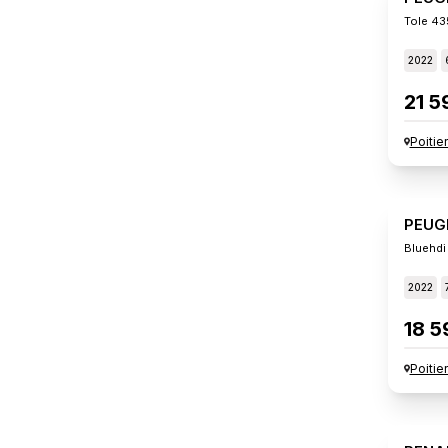
Tole 43
2022
21 5
Poitie
PEUG
Bluehdi
2022
18 5
Poitie