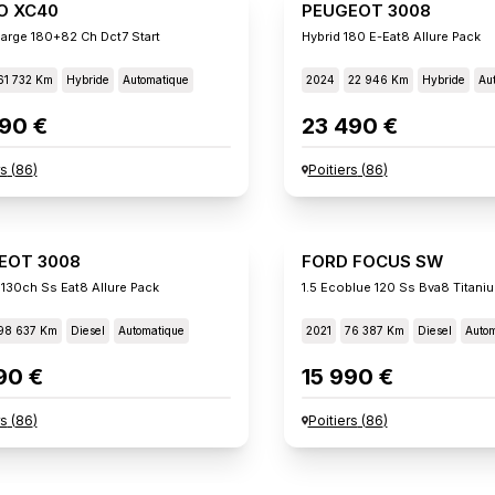
O XC40
PEUGEOT 3008
arge 180+82 Ch Dct7 Start
Hybrid 180 E-Eat8 Allure Pack
61 732 Km
Hybride
Automatique
2024
22 946 Km
Hybride
Au
90 €
23 490 €
rs
(
86
)
Poitiers
(
86
)
EOT 3008
FORD FOCUS SW
 130ch Ss Eat8 Allure Pack
1.5 Ecoblue 120 Ss Bva8 Titani
98 637 Km
Diesel
Automatique
2021
76 387 Km
Diesel
Autom
90 €
15 990 €
rs
(
86
)
Poitiers
(
86
)