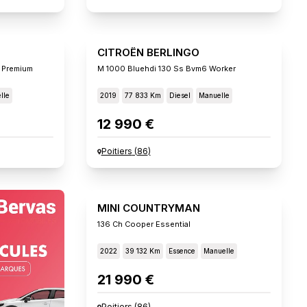
CITROËN BERLINGO
 Premium
M 1000 Bluehdi 130 Ss Bvm6 Worker
lle
2019
77 833 Km
Diesel
Manuelle
12 990 €
Poitiers
(
86
)
MINI COUNTRYMAN
136 Ch Cooper Essential
2022
39 132 Km
Essence
Manuelle
21 990 €
Poitiers
(
86
)