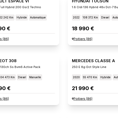
ULT ESPACE VI
HYUNDAI TUCSON
Full Hybrid 200 Gsr2 Techno
1.6 Crdi 136 Hybrid 48v Dct-7 B
22 242 Km
Hybride
Automatique
2022
108 372 Km
Diesel
Aut
90 €
18 990 €
rs
(
86
)
Poitiers
(
86
)
EOT 308
MERCEDES CLASSE A
 130ch Ss Bvm6 Active Pack
250 E 8g-Dct Style Line
104 473 Km
Diesel
Manuelle
2020
55 470 Km
Hybride
Aut
90 €
21 990 €
rs
(
86
)
Poitiers
(
86
)