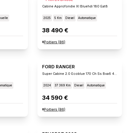
Cabine Approfondie Xl Bluehdi 180 Eat8
uelle
2025
5 Km
Diesel
Automatique
38 490 €
Poitiers
(
86
)
FORD RANGER
Super Cabine 2.0 Ecoblue 170 Ch Ss Bva6 4x4 Xlt
omatique
2024
37 369 Km
Diesel
Automatique
34 590 €
Poitiers
(
86
)