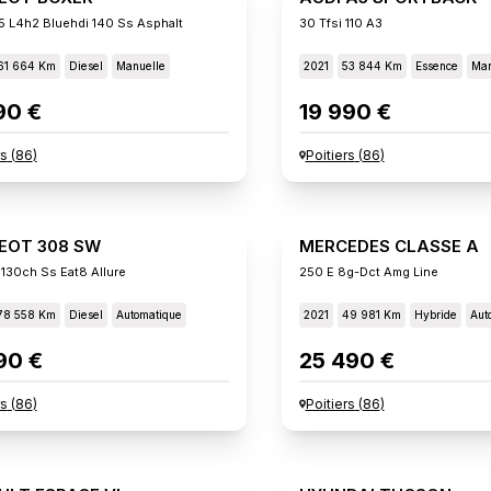
5 L4h2 Bluehdi 140 Ss Asphalt
30 Tfsi 110 A3
61 664 Km
Diesel
Manuelle
2021
53 844 Km
Essence
Man
90 €
19 990 €
rs
(
86
)
Poitiers
(
86
)
EOT 308 SW
MERCEDES CLASSE A
 130ch Ss Eat8 Allure
250 E 8g-Dct Amg Line
78 558 Km
Diesel
Automatique
2021
49 981 Km
Hybride
Aut
90 €
25 490 €
rs
(
86
)
Poitiers
(
86
)