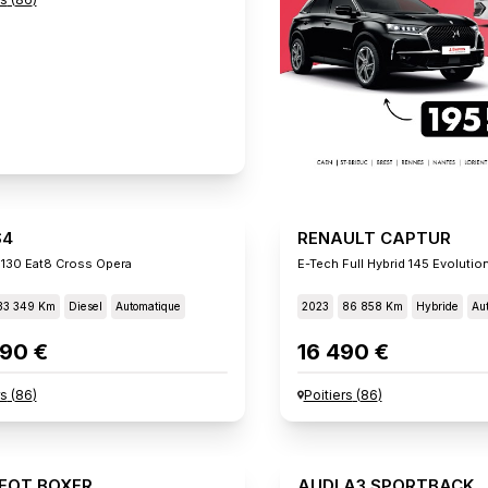
S4
RENAULT CAPTUR
 130 Eat8 Cross Opera
E-Tech Full Hybrid 145 Evolutio
33 349 Km
Diesel
Automatique
2023
86 858 Km
Hybride
Au
90 €
16 490 €
rs
(
86
)
Poitiers
(
86
)
EOT BOXER
AUDI A3 SPORTBACK