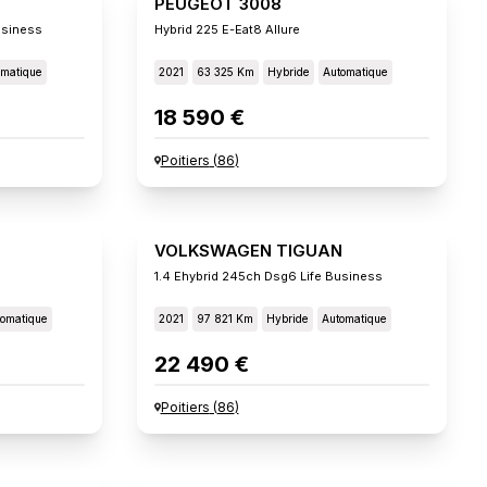
PEUGEOT 3008
usiness
Hybrid 225 E-Eat8 Allure
omatique
2021
63 325 Km
Hybride
Automatique
18 590 €
Poitiers
(
86
)
VOLKSWAGEN TIGUAN
1.4 Ehybrid 245ch Dsg6 Life Business
omatique
2021
97 821 Km
Hybride
Automatique
22 490 €
Poitiers
(
86
)