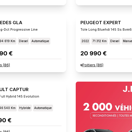
EDES GLA
PEUGEOT EXPERT
g-Dct Progressive Line
Tole Long Bluehdi 145 Ss Bvm6
94 619 Km
Diesel
Automatique
2022
71 312 Km
Diesel
Manue
90 €
20 990 €
rs
(
86
)
Poitiers
(
86
)
ULT CAPTUR
ull Hybrid 145 Evolution
46 540 Km
Hybride
Automatique
90 €
rs
(
86
)