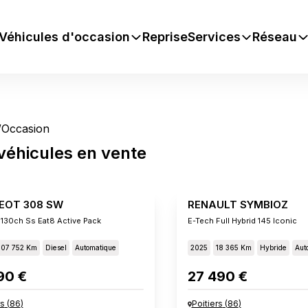
Véhicules d'occasion
Reprise
Services
Réseau
/
Occasion
véhicules
en vente
EOT 308 SW
RENAULT SYMBIOZ
 130ch Ss Eat8 Active Pack
E-Tech Full Hybrid 145 Iconic
107 752 Km
Diesel
Automatique
2025
18 365 Km
Hybride
Aut
90 €
27 490 €
rs
(
86
)
Poitiers
(
86
)