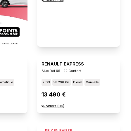
RENAULT EXPRESS
n
Blue Dci 95 - 22 Confort
tomatique
2023
58 290 Km
Diesel
Manuelle
13 490 €
Poitiers
(
86
)
FIAT SCUDO
PRIX EN BAISSE