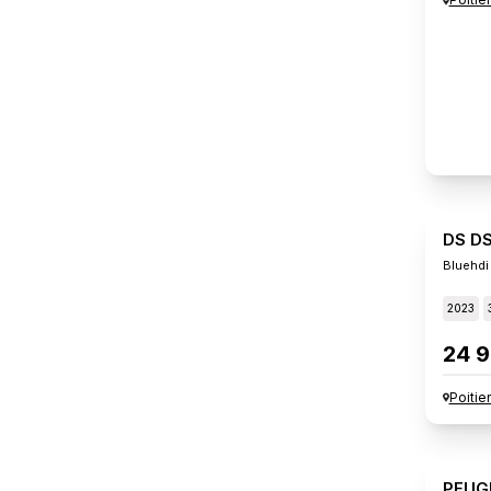
DS D
Bluehdi
2023
24 9
Poitie
PEUG