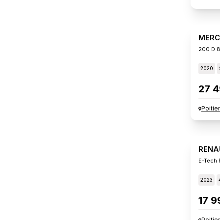
MERC
200 D 8
2020
27 4
Poitie
RENA
E-Tech F
2023
17 9
Poitie