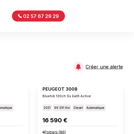
02 57 67 29 29
Créer une alerte
PEUGEOT 3008
Bluehdi 130ch Ss Eat8 Active
omatique
2021
99 391 Km
Diesel
Automatique
16 590 €
Poitiers
(
86
)