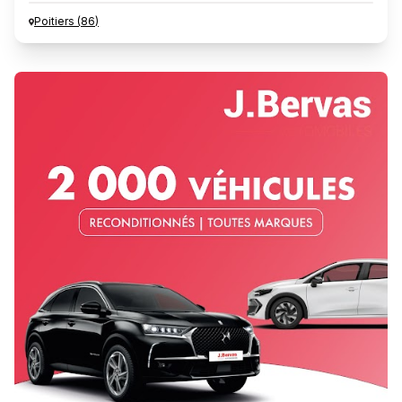
Poitiers
(
86
)