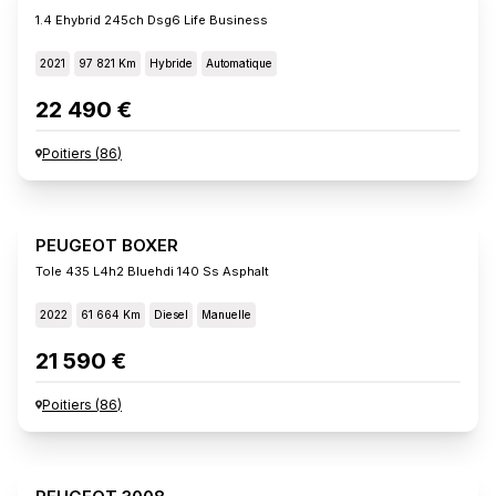
1.4 Ehybrid 245ch Dsg6 Life Business
2021
97 821 Km
Hybride
Automatique
22 490 €
Poitiers
(
86
)
PEUGEOT BOXER
Tole 435 L4h2 Bluehdi 140 Ss Asphalt
2022
61 664 Km
Diesel
Manuelle
21 590 €
Poitiers
(
86
)