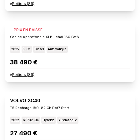
Poitiers
(
86
)
FIAT SCUDO
PRIX EN BAISSE
Cabine Approfondie Xl Bluehdi 180 Eat8
2025
5 Km
Diesel
Automatique
38 490 €
Poitiers
(
86
)
VOLVO XC40
T5 Recharge 180+82 Ch Dct7 Start
2022
61 732 Km
Hybride
Automatique
27 490 €