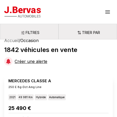
J.Bervas
Ouvr
FILTRES
TRIER PAR
Filtres
Trier par
Accueil
/
Occasion
1842
véhicules
en vente
Créer une alerte
MERCEDES CLASSE A
250 E 8g-Dct Amg Line
2021
49 981 Km
Hybride
Automatique
25 490 €