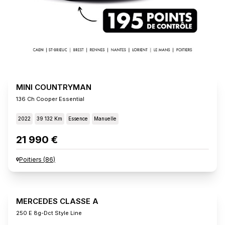
MINI COUNTRYMAN
136 Ch Cooper Essential
2022
39 132 Km
Essence
Manuelle
21 990 €
Poitiers
(
86
)
MERCEDES CLASSE A
250 E 8g-Dct Style Line