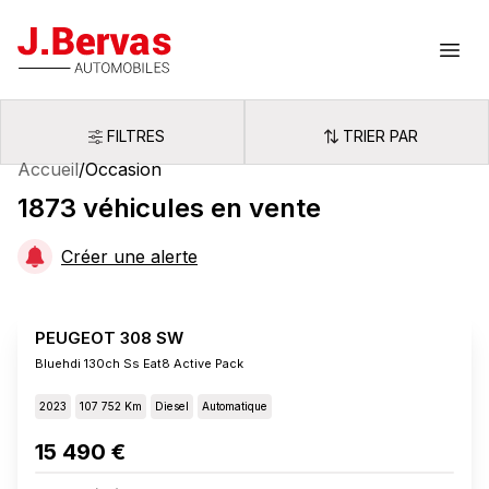
J.Bervas
Ouvr
FILTRES
TRIER PAR
Filtres
Trier par
Accueil
/
Occasion
1873
véhicules
en vente
Créer une alerte
PEUGEOT 308 SW
Bluehdi 130ch Ss Eat8 Active Pack
2023
107 752 Km
Diesel
Automatique
15 490 €