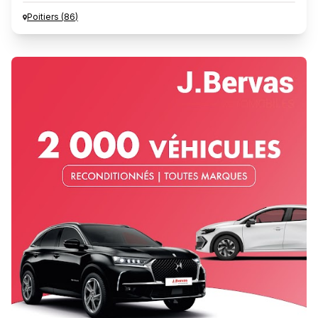
Poitiers
(
86
)