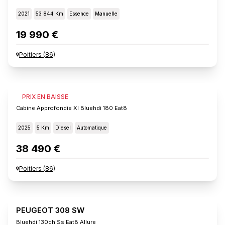
2021
53 844 Km
Essence
Manuelle
19 990 €
Poitiers
(
86
)
FIAT SCUDO
PRIX EN BAISSE
Cabine Approfondie Xl Bluehdi 180 Eat8
2025
5 Km
Diesel
Automatique
38 490 €
Poitiers
(
86
)
PEUGEOT 308 SW
Bluehdi 130ch Ss Eat8 Allure