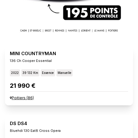
MINI COUNTRYMAN
136 Ch Cooper Essential
2022
39 132 Km
Essence
Manuelle
21 990 €
Poitiers
(
86
)
DS DS4
Bluehdi 130 Eat8 Cross Opera