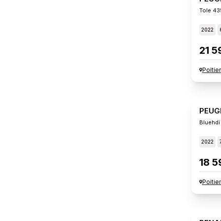
Tole 43
2022
21 5
Poitie
PEUG
Bluehdi
2022
18 5
Poitie