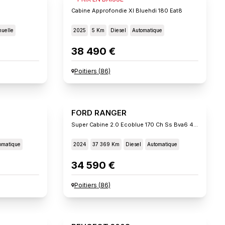
Cabine Approfondie Xl Bluehdi 180 Eat8
uelle
2025
5 Km
Diesel
Automatique
38 490 €
Poitiers
(
86
)
FORD RANGER
Super Cabine 2.0 Ecoblue 170 Ch Ss Bva6 4x4 Xlt
omatique
2024
37 369 Km
Diesel
Automatique
34 590 €
Poitiers
(
86
)