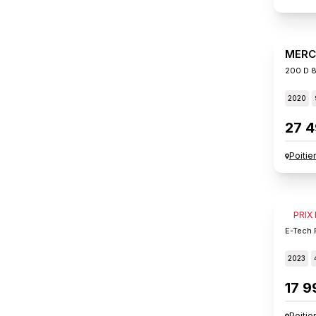
MERC
200 D 8
2020
27 4
Poitie
RENA
PRIX
E-Tech F
2023
17 9
Poitie