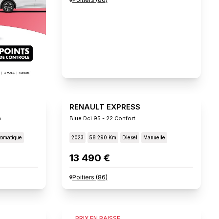
RENAULT EXPRESS
n
Blue Dci 95 - 22 Confort
tomatique
2023
58 290 Km
Diesel
Manuelle
13 490 €
Poitiers
(
86
)
FIAT SCUDO
PRIX EN BAISSE