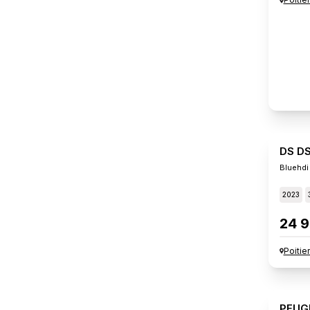
DS D
Bluehdi
2023
24 9
Poitie
PEUG