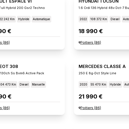
ULT ESPACE VI
HYUNDAI TUCSON
Full Hybrid 200 Gsr2 Techno
1.6 Crdi 136 Hybrid 48v Dct-7 B
22 242 Km
Hybride
Automatique
2022
108 372 Km
Diesel
Aut
90 €
18 990 €
rs
(
86
)
Poitiers
(
86
)
EOT 308
MERCEDES CLASSE A
 130ch Ss Bvm6 Active Pack
250 E 8g-Dct Style Line
104 473 Km
Diesel
Manuelle
2020
55 470 Km
Hybride
Aut
90 €
21 990 €
rs
(
86
)
Poitiers
(
86
)