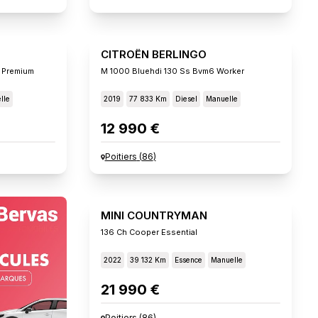
CITROËN BERLINGO
 Premium
M 1000 Bluehdi 130 Ss Bvm6 Worker
lle
2019
77 833 Km
Diesel
Manuelle
12 990 €
Poitiers
(
86
)
MINI COUNTRYMAN
136 Ch Cooper Essential
2022
39 132 Km
Essence
Manuelle
21 990 €
Poitiers
(
86
)