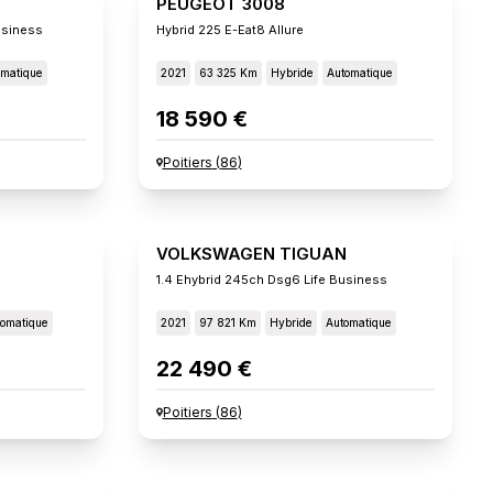
PEUGEOT 3008
usiness
Hybrid 225 E-Eat8 Allure
omatique
2021
63 325 Km
Hybride
Automatique
18 590 €
Poitiers
(
86
)
VOLKSWAGEN TIGUAN
1.4 Ehybrid 245ch Dsg6 Life Business
omatique
2021
97 821 Km
Hybride
Automatique
22 490 €
Poitiers
(
86
)