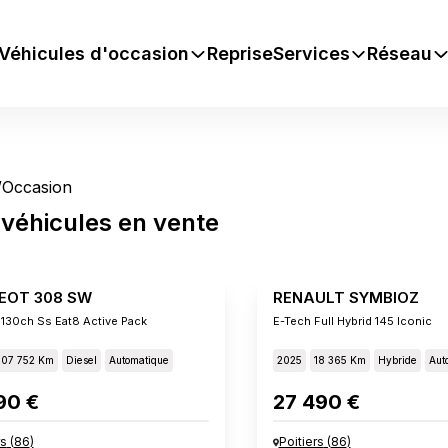
Véhicules d'occasion
Reprise
Services
Réseau
/
Occasion
véhicules
en vente
EOT 308 SW
RENAULT SYMBIOZ
 130ch Ss Eat8 Active Pack
E-Tech Full Hybrid 145 Iconic
107 752 Km
Diesel
Automatique
2025
18 365 Km
Hybride
Aut
90 €
27 490 €
rs
(
86
)
Poitiers
(
86
)