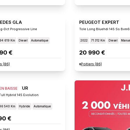
EDES GLA
PEUGEOT EXPERT
g-Dct Progressive Line
Tole Long Bluehdi 145 Ss Bvm6
94 619 Km
Diesel
Automatique
2022
71 312 Km
Diesel
Manue
90 €
20 990 €
rs
(
86
)
Poitiers
(
86
)
ULT CAPTUR
 EN BAISSE
ull Hybrid 145 Evolution
46 540 Km
Hybride
Automatique
90 €
rs
(
86
)