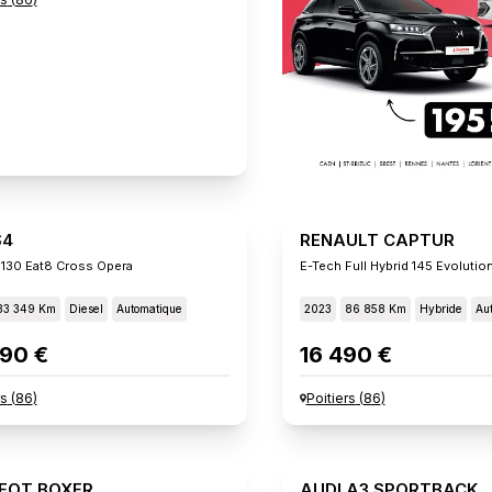
S4
RENAULT CAPTUR
 130 Eat8 Cross Opera
E-Tech Full Hybrid 145 Evolutio
33 349 Km
Diesel
Automatique
2023
86 858 Km
Hybride
Au
90 €
16 490 €
rs
(
86
)
Poitiers
(
86
)
EOT BOXER
AUDI A3 SPORTBACK