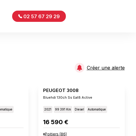
02 57 67 29 29
Créer une alerte
PEUGEOT 3008
Bluehdi 130ch Ss Eat8 Active
omatique
2021
99 391 Km
Diesel
Automatique
16 590 €
Poitiers
(
86
)