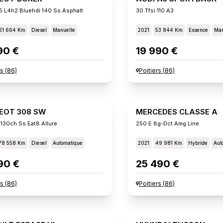
5 L4h2 Bluehdi 140 Ss Asphalt
30 Tfsi 110 A3
61 664 Km
Diesel
Manuelle
2021
53 844 Km
Essence
Man
90 €
19 990 €
rs
(
86
)
Poitiers
(
86
)
EOT 308 SW
MERCEDES CLASSE A
 130ch Ss Eat8 Allure
250 E 8g-Dct Amg Line
78 558 Km
Diesel
Automatique
2021
49 981 Km
Hybride
Aut
90 €
25 490 €
rs
(
86
)
Poitiers
(
86
)