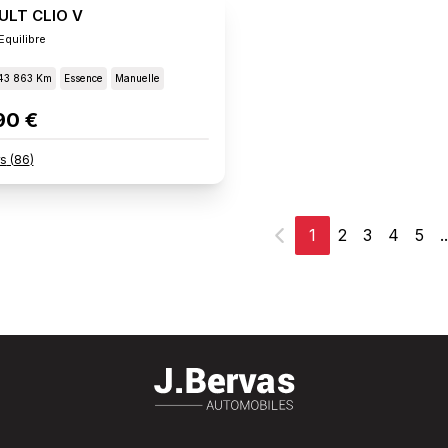
ULT CLIO V
Equilibre
43 863 Km
Essence
Manuelle
90 €
rs
(
86
)
1
2
3
4
5
..
Précédent