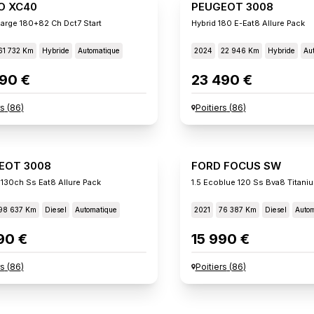
O XC40
PEUGEOT 3008
arge 180+82 Ch Dct7 Start
Hybrid 180 E-Eat8 Allure Pack
61 732 Km
Hybride
Automatique
2024
22 946 Km
Hybride
Au
90 €
23 490 €
rs
(
86
)
Poitiers
(
86
)
EOT 3008
FORD FOCUS SW
 130ch Ss Eat8 Allure Pack
1.5 Ecoblue 120 Ss Bva8 Titani
98 637 Km
Diesel
Automatique
2021
76 387 Km
Diesel
Autom
90 €
15 990 €
rs
(
86
)
Poitiers
(
86
)