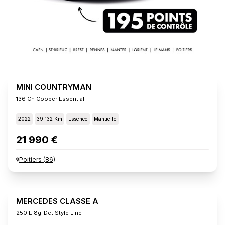
MINI COUNTRYMAN
136 Ch Cooper Essential
2022
39 132 Km
Essence
Manuelle
21 990 €
Poitiers
(
86
)
MERCEDES CLASSE A
250 E 8g-Dct Style Line