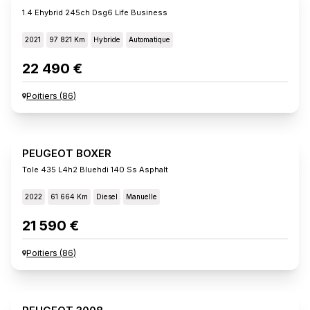
1.4 Ehybrid 245ch Dsg6 Life Business
2021
97 821 Km
Hybride
Automatique
22 490 €
Poitiers
(
86
)
PEUGEOT BOXER
Tole 435 L4h2 Bluehdi 140 Ss Asphalt
2022
61 664 Km
Diesel
Manuelle
21 590 €
Poitiers
(
86
)