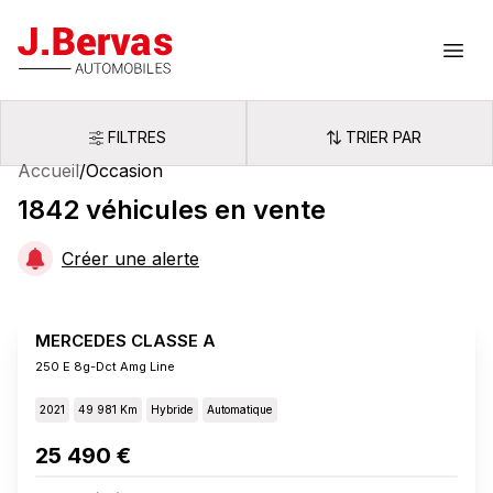
J.Bervas
Ouvr
FILTRES
TRIER PAR
Filtres
Trier par
Accueil
/
Occasion
1842
véhicules
en vente
Créer une alerte
MERCEDES CLASSE A
250 E 8g-Dct Amg Line
2021
49 981 Km
Hybride
Automatique
25 490 €