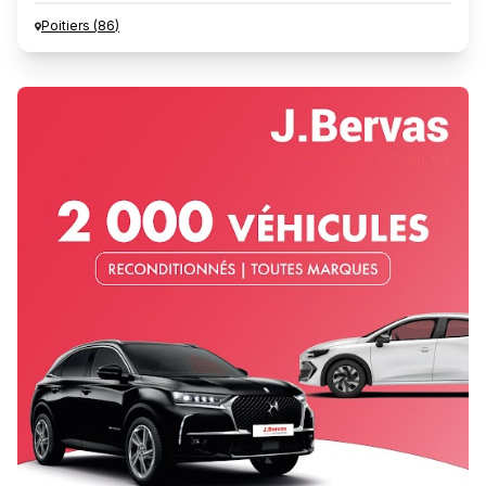
Poitiers
(
86
)