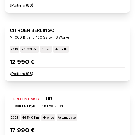
Poitiers
(
86
)
CITROËN BERLINGO
M 1000 Bluehdi 130 Ss Bvm6 Worker
2019
77 833 Km
Diesel
Manuelle
12 990 €
Poitiers
(
86
)
RENAULT CAPTUR
PRIX EN BAISSE
E-Tech Full Hybrid 145 Evolution
2023
46 540 Km
Hybride
Automatique
17 990 €