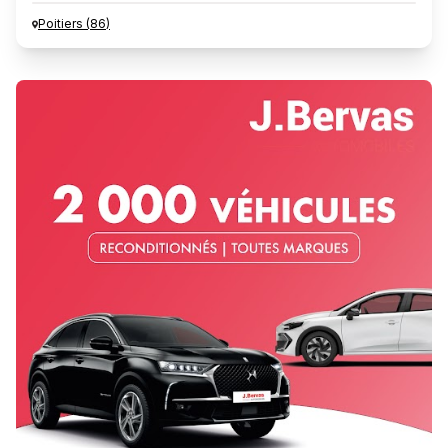
Poitiers
(
86
)