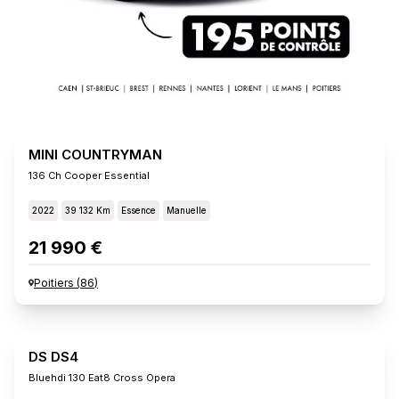
MINI COUNTRYMAN
136 Ch Cooper Essential
2022
39 132 Km
Essence
Manuelle
21 990 €
Poitiers
(
86
)
DS DS4
Bluehdi 130 Eat8 Cross Opera