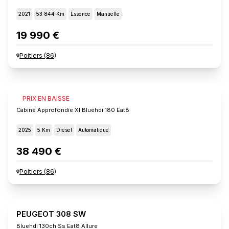
2021
53 844 Km
Essence
Manuelle
19 990 €
Poitiers
(
86
)
FIAT SCUDO
PRIX EN BAISSE
Cabine Approfondie Xl Bluehdi 180 Eat8
2025
5 Km
Diesel
Automatique
38 490 €
Poitiers
(
86
)
PEUGEOT 308 SW
Bluehdi 130ch Ss Eat8 Allure