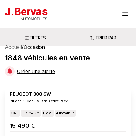
J.Bervas
Ouvr
FILTRES
TRIER PAR
Filtres
Trier par
Accueil
/
Occasion
1848
véhicules
en vente
Créer une alerte
PEUGEOT 308 SW
Bluehdi 130ch Ss Eat8 Active Pack
2023
107 752 Km
Diesel
Automatique
15 490 €